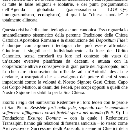
di tutte le false religioni e idolatrie, e dei punti programmatici
dell’Agenda globalista (pansessualismo LGBTQ+,
immigrazionismo, ecologismo), ai quali la “chiesa sinodale” è
totalmente allineata.
Questa crisi ha è di natura teologica e non canonica. Essa riguarda lo
smantellamento sistematico della perenne Tradizione della Chiesa
Cattolica Apostolica Romana e la dissoluzione del
Depositum Fidei
:
è dunque con argomenti teologici che può essere affrontata.
Giudicare i singoli casi individualmente alla luce del Diritto
Canonico, senza correlarli tra loro nel contesto più vasto di
un’azione eversiva pianificata da decenni e attuata con la
cooperazione attiva e consapevole di gran parte dell’Episcopato, non
fa che dare riconoscimento ufficiale ad un’Autorità deviata e
deviante, a usurpatori che si avvalgono del potere di cui si sono
impadroniti contro la volontà di Nostro Signore Gesù Cristo, Capo
del Corpo Mistico, ai danni dei Fedeli, per scopi opposti a quelli che
Nostro Signore ha stabilito per la Sua Chiesa.
Esorto i Figli del Santissimo Redentore e i loro fedeli con le parole
di San Pietro:
Resistete forti nella fede, sapendo che le medesime
sofferenze affliggono i vostri fratelli sparsi nel mondo
(Pt 5, 9). La
Fondazione
Exsurge Domine
– con la quale i Redentoristi
Transalpini hanno già relazioni di fraterna amicizia – io stesso come
Arcivescovo e Successore degli Apostoli; insieme ai Chierici della