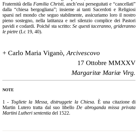
Fraternità della
Familia
Christi
, anch’essi perseguitati e “cancellati”
dalla “chiesa bergogliana”; insieme ai tanti Sacerdoti e Religiosi
sparsi nel mondo che seguo stabilmente, assicuriamo loro il nostro
pieno sostegno, nella latitanza e nel silenzio complice dei Pastori
pavidi e codardi. Poiché sta scritto:
Se questi taceranno, grideranno
le pietre
(Lc 19, 40).
+ Carlo Maria Viganò,
Arcivescovo
17 Ottobre MMXXV
Margaritæ Mariæ Virg.
NOTE
1 -
Togliete la Messa, distruggete la Chiesa.
È una citazione di
Martin Lutero tratta dal suo libello
De abroganda missa privata
Martini Lutheri sententia
del 1522.