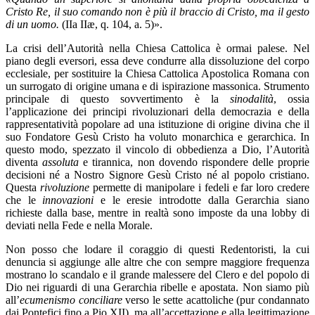
Cristo Re, il suo comando non è più il braccio di Cristo, ma il gesto
di un uomo.
(IIa IIæ, q. 104, a. 5)».
La crisi dell’Autorità nella Chiesa Cattolica è ormai palese. Nel
piano degli eversori, essa deve condurre alla dissoluzione del corpo
ecclesiale, per sostituire la Chiesa Cattolica Apostolica Romana con
un surrogato di origine umana e di ispirazione massonica. Strumento
principale di questo sovvertimento è la
sinodalità
, ossia
l’applicazione dei principi rivoluzionari della democrazia e della
rappresentatività popolare ad una istituzione di origine divina che il
suo Fondatore Gesù Cristo ha voluto monarchica e gerarchica. In
questo modo, spezzato il vincolo di obbedienza a Dio, l’Autorità
diventa
assoluta
e tirannica, non dovendo rispondere delle proprie
decisioni né a Nostro Signore Gesù Cristo né al popolo cristiano.
Questa
rivoluzione
permette di manipolare i fedeli e far loro credere
che le
innovazioni
e le eresie introdotte dalla Gerarchia siano
richieste dalla base, mentre in realtà sono imposte da una lobby di
deviati nella Fede e nella Morale.
Non posso che lodare il coraggio di questi Redentoristi, la cui
denuncia si aggiunge alle altre che con sempre maggiore frequenza
mostrano lo scandalo e il grande malessere del Clero e del popolo di
Dio nei riguardi di una Gerarchia ribelle e apostata. Non siamo più
all’
ecumenismo conciliare
verso le sette acattoliche (pur condannato
dai Pontefici fino a Pio XII), ma all’accettazione e alla legittimazione