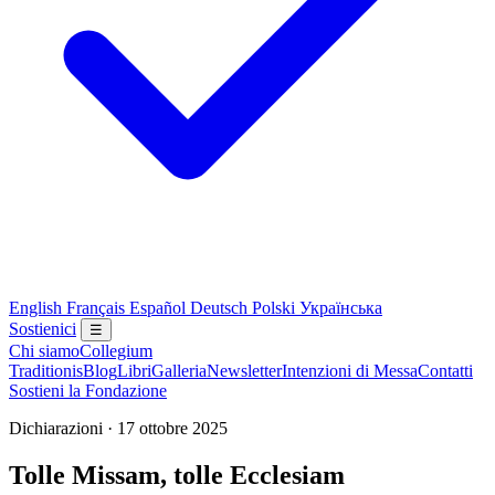
English
Français
Español
Deutsch
Polski
Українська
Sostienici
☰
Chi siamo
Collegium
Traditionis
Blog
Libri
Galleria
Newsletter
Intenzioni di Messa
Contatti
Sostieni la Fondazione
Dichiarazioni · 17 ottobre 2025
Tolle Missam, tolle Ecclesiam