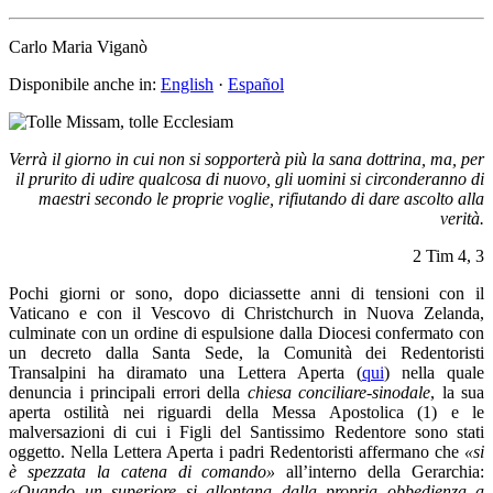
Carlo Maria Viganò
Disponibile anche in:
English
·
Español
Verrà il giorno
in cui non si sopporterà più la sana dottrina,
ma, per
il prurito di udire qualcosa di nuovo,
gli uomini si circonderanno di
maestri
secondo le proprie voglie,
rifiutando di dare ascolto alla
verità.
2 Tim 4, 3
Pochi giorni or sono, dopo diciassette anni di tensioni con il
Vaticano e con il Vescovo di Christchurch in Nuova Zelanda,
culminate con un ordine di espulsione dalla Diocesi confermato con
un decreto dalla Santa Sede, la Comunità dei Redentoristi
Transalpini ha diramato una Lettera Aperta (
qui
) nella quale
denuncia i principali errori della
chiesa conciliare-sinodale
, la sua
aperta ostilità nei riguardi della Messa Apostolica (1) e le
malversazioni di cui i Figli del Santissimo Redentore sono stati
oggetto. Nella Lettera Aperta i padri Redentoristi affermano che
«si
è spezzata la catena di comando»
all’interno della Gerarchia:
«Quando un superiore si allontana dalla propria obbedienza a