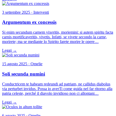
3 settembre 2025 · Interventi
Argumentum ex concessis
Si enim secundum carnem vixeritis, moriemini: si autem spiritu facta
carnis mortificaveritis, vivetis. Infatti, se vivete secondo la carne,
morirete; ma se mediante lo Spirito farete morire le opere…
Leggi →
15 agosto 2025 · Omelie
Soli secunda numini
Conductricem te habeam redeundi ad patriam, ne callidus diabolus
via perturbet invidus. Possa io averTi come guida nel far ritorno alla
patria celeste, perché il diavolo invidioso non ci allontani…
Leggi →
6 agosto 2025 · Omelie