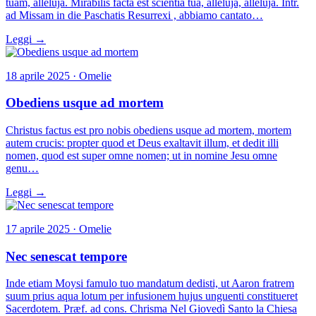
tuam, alleluja. Mirabilis facta est scientia tua, alleluja, alleluja. Intr.
ad Missam in die Paschatis Resurrexi , abbiamo cantato…
Leggi →
18 aprile 2025 · Omelie
Obediens usque ad mortem
Christus factus est pro nobis obediens usque ad mortem, mortem
autem crucis: propter quod et Deus exaltavit illum, et dedit illi
nomen, quod est super omne nomen; ut in nomine Jesu omne
genu…
Leggi →
17 aprile 2025 · Omelie
Nec senescat tempore
Inde etiam Moysi famulo tuo mandatum dedisti, ut Aaron fratrem
suum prius aqua lotum per infusionem hujus unguenti constitueret
Sacerdotem. Præf. ad cons. Chrisma Nel Giovedì Santo la Chiesa