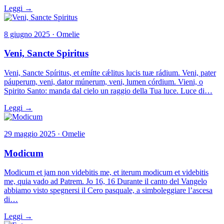
Leggi →
8 giugno 2025 · Omelie
Veni, Sancte Spiritus
Veni, Sancte Spíritus, et emítte cǽlitus lucis tuæ rádium. Veni, pater
páuperum, veni, dator múnerum, veni, lumen córdium. Vieni, o
Spirito Santo: manda dal cielo un raggio della Tua luce. Luce di…
Leggi →
29 maggio 2025 · Omelie
Modicum
Modicum et jam non videbitis me, et iterum modicum et videbitis
me, quia vado ad Patrem. Jo 16, 16 Durante il canto del Vangelo
abbiamo visto spegnersi il Cero pasquale, a simboleggiare l’ascesa
di…
Leggi →