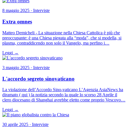
8 maggio 2025 · Interviste
Extra omnes
Matteo Demicheli - La situazione nella Chiesa Cattolica è più che
preoccupante: è una Chiesa piegata alla “moda”, che si modella, si
plasma, contraddicendo non solo il Vangelo, ma perfino i…
Leggi →
3 maggio 2025 · Interviste
L'accordo segreto sinovaticano
La violazione dell’Accordo Sino-vaticano L’Agenzia AsiaNews ha
diramato ( qui ) la notizia secondo la quale lo scorso 28 Aprile il
clero diocesano di Shanghai avrebbe eletto come proprio Vescovo…
Leggi →
30 aprile 2025 · Interviste