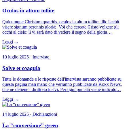
Oculos in altum tollite
Quicumque Christum quæritis, oculos in altum tollite: illic licebit
visere signum perennis gloriæ. Voi che cercate Cristo volgete gli
occhi al cielo: lì vi sarà dato di vedere il segno della gloria…
Leggi →
19 luglio 2025 · Interviste
Solve et coagula
Tutte le domande e le risposte dell'intervista saranno pubblicate su
questa pagina man mano che verranno pubblicate da Kokx News,
che ne detiene i diritti esclusivi. Per ogni puntata viene indicato…
Leggi →
14 luglio 2025 · Dichiarazioni
La “conversione” green