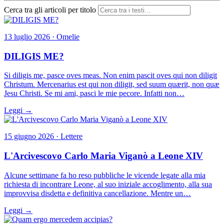
Cerca tra gli articoli per titolo
13 luglio 2026 · Omelie
DILIGIS ME?
Si diligis me, pasce oves meas. Non enim pascit oves qui non diligit
Christum. Mercenarius est qui non diligit, sed suum quærit, non quæ
Jesu Christi. Se mi ami, pasci le mie pecore. Infatti non…
Leggi →
15 giugno 2026 · Lettere
L'Arcivescovo Carlo Maria Viganò a Leone XIV
Alcune settimane fa ho reso pubbliche le vicende legate alla mia
richiesta di incontrare Leone, al suo iniziale accoglimento, alla sua
improvvisa disdetta e definitiva cancellazione. Mentre un…
Leggi →