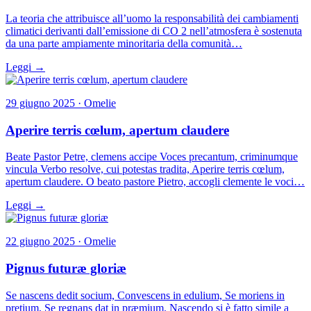
La teoria che attribuisce all’uomo la responsabilità dei cambiamenti
climatici derivanti dall’emissione di CO 2 nell’atmosfera è sostenuta
da una parte ampiamente minoritaria della comunità…
Leggi →
29 giugno 2025 · Omelie
Aperire terris cœlum, apertum claudere
Beate Pastor Petre, clemens accipe Voces precantum, criminumque
vincula Verbo resolve, cui potestas tradita, Aperire terris cœlum,
apertum claudere. O beato pastore Pietro, accogli clemente le voci…
Leggi →
22 giugno 2025 · Omelie
Pignus futuræ gloriæ
Se nascens dedit socium, Convescens in edulium, Se moriens in
pretium, Se regnans dat in præmium. Nascendo si è fatto simile a