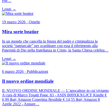
Pur…
Leggi →
19 marzo 2026 · Omelie
Mira sorte beatior
In un mondo che cancella la figura del padre e criminalizza la
società “patriarcale” per scardinare con essa il riferimento alla
Paternità di Dio nella fratellanza in Cristo, la Santa Chiesa celebra…
Leggi →
6 marzo 2026 · Pubblicazioni
Il nuovo ordine mondiale
IL NUOVO ORDINE MONDIALE — L’apocalisse in cui viviamo
A cura di Marco Tosatti Pagg. 83 - ASIN B09XKXGJCF Kindle €
6,99 &gt; Amazon Copertina flessibile € 14,55 &gt; Amazon 8
Aprile 2022 - Appare…