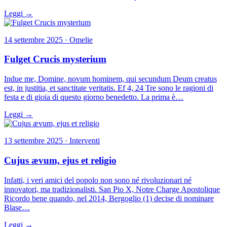
Leggi →
14 settembre 2025 · Omelie
Fulget Crucis mysterium
Indue me, Domine, novum hominem, qui secundum Deum creatus
est, in justitia, et sanctitate veritatis. Ef 4, 24 Tre sono le ragioni di
festa e di gioia di questo giorno benedetto. La prima è…
Leggi →
13 settembre 2025 · Interventi
Cujus ævum, ejus et religio
Infatti, i veri amici del popolo non sono né rivoluzionari né
innovatori, ma tradizionalisti. San Pio X, Notre Charge Apostolique
Ricordo bene quando, nel 2014, Bergoglio (1) decise di nominare
Blase…
Leggi →