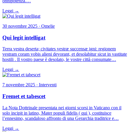
onnipotenza.…
Leggi →
30 novembre 2025 · Omelie
Qui legit intelligat
Terra vestra deserta; civitates vestræ succensæ igni: regionem
vestram coram vobis alieni devorant, et desolabitur sicut in vastitate
hostili . Il vostro paese è desolato, le vostre città consumate…
Leggi →
7 novembre 2025 · Interventi
Fremet et tabescet
La Nota Dottrinale presentata nei giorni scorsi in Vaticano con il
solo incipit in latino, Mater populi fidelis ( qui ), costituisce
l’ennesimo, scandaloso affronto di una Gerarchia traditrice e…
Leggi →