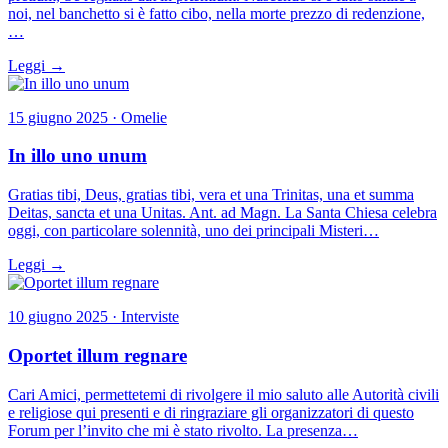
noi, nel banchetto si è fatto cibo, nella morte prezzo di redenzione,
…
Leggi →
15 giugno 2025 · Omelie
In illo uno unum
Gratias tibi, Deus, gratias tibi, vera et una Trinitas, una et summa
Deitas, sancta et una Unitas. Ant. ad Magn. La Santa Chiesa celebra
oggi, con particolare solennità, uno dei principali Misteri…
Leggi →
10 giugno 2025 · Interviste
Oportet illum regnare
Cari Amici, permettetemi di rivolgere il mio saluto alle Autorità civili
e religiose qui presenti e di ringraziare gli organizzatori di questo
Forum per l’invito che mi è stato rivolto. La presenza…