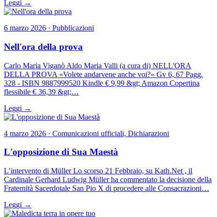
Leggi →
6 marzo 2026 · Pubblicazioni
Nell'ora della prova
Carlo Maria Viganò Aldo Maria Valli (a cura di) NELL'ORA
DELLA PROVA «Volete andarvene anche voi?» Gv 6, 67 Pagg.
328 - ISBN 9887999520 Kindle € 9,99 &gt; Amazon Copertina
flessibile € 36,39 &gt;…
Leggi →
4 marzo 2026 · Comunicazioni ufficiali, Dichiarazioni
L'opposizione di Sua Maestà
L’intervento di Müller Lo scorso 21 Febbraio, su Kath.Net , il
Cardinale Gerhard Ludwig Müller ha commentato la decisione della
Fraternità Sacerdotale San Pio X di procedere alle Consacrazioni…
Leggi →