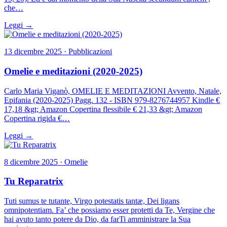
che…
Leggi →
13 dicembre 2025 · Pubblicazioni
Omelie e meditazioni (2020-2025)
Carlo Maria Viganò, OMELIE E MEDITAZIONI Avvento, Natale,
Epifania (2020-2025) Pagg. 132 - ISBN 979-8276744957 Kindle €
17,18 &gt; Amazon Copertina flessibile € 21,33 &gt; Amazon
Copertina rigida €…
Leggi →
8 dicembre 2025 · Omelie
Tu Reparatrix
Tuti sumus te tutante, Virgo potestatis tantæ, Dei ligans
omnipotentiam. Fa’ che possiamo esser protetti da Te, Vergine che
hai avuto tanto potere da Dio, da farTi amministrare la Sua