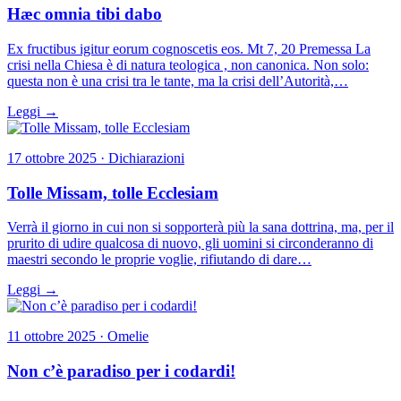
Hæc omnia tibi dabo
Ex fructibus igitur eorum cognoscetis eos. Mt 7, 20 Premessa La
crisi nella Chiesa è di natura teologica , non canonica. Non solo:
questa non è una crisi tra le tante, ma la crisi dell’Autorità,…
Leggi →
17 ottobre 2025 · Dichiarazioni
Tolle Missam, tolle Ecclesiam
Verrà il giorno in cui non si sopporterà più la sana dottrina, ma, per il
prurito di udire qualcosa di nuovo, gli uomini si circonderanno di
maestri secondo le proprie voglie, rifiutando di dare…
Leggi →
11 ottobre 2025 · Omelie
Non c’è paradiso per i codardi!