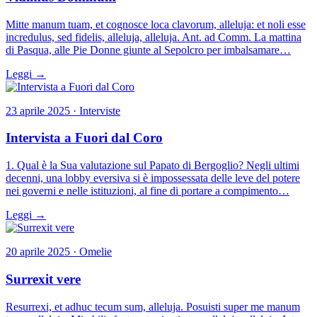
Mitte manum tuam, et cognosce loca clavorum, alleluja: et noli esse
incredulus, sed fidelis, alleluja, alleluja. Ant. ad Comm. La mattina
di Pasqua, alle Pie Donne giunte al Sepolcro per imbalsamare…
Leggi →
23 aprile 2025 · Interviste
Intervista a Fuori dal Coro
1. Qual è la Sua valutazione sul Papato di Bergoglio? Negli ultimi
decenni, una lobby eversiva si è impossessata delle leve del potere
nei governi e nelle istituzioni, al fine di portare a compimento…
Leggi →
20 aprile 2025 · Omelie
Surrexit vere
Resurrexi, et adhuc tecum sum, alleluja. Posuisti super me manum