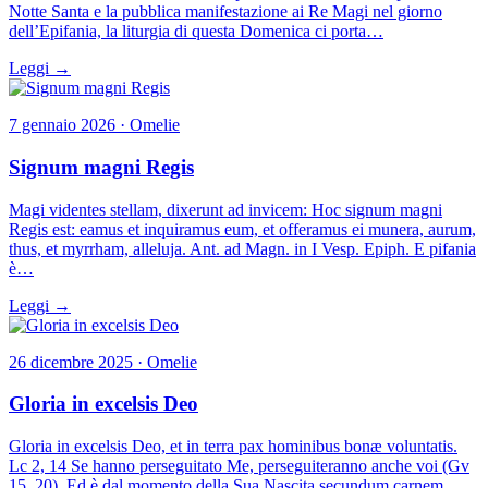
Notte Santa e la pubblica manifestazione ai Re Magi nel giorno
dell’Epifania, la liturgia di questa Domenica ci porta…
Leggi →
7 gennaio 2026 · Omelie
Signum magni Regis
Magi videntes stellam, dixerunt ad invicem: Hoc signum magni
Regis est: eamus et inquiramus eum, et offeramus ei munera, aurum,
thus, et myrrham, alleluja. Ant. ad Magn. in I Vesp. Epiph. E pifania
è…
Leggi →
26 dicembre 2025 · Omelie
Gloria in excelsis Deo
Gloria in excelsis Deo, et in terra pax hominibus bonæ voluntatis.
Lc 2, 14 Se hanno perseguitato Me, perseguiteranno anche voi (Gv
15, 20). Ed è dal momento della Sua Nascita secundum carnem ,