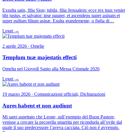
Exsulta satis, filia Sion; jubila, filia Jerusalem: ecce rex tuus veniet
tibi justus, et salvator: ipse pauper, et ascendens super asinam et
super pullum filium asinæ. Esulta grandemente, o figlia di…
Leggi →
2 aprile 2026 · Omelie
Templum tuæ majestatis effecti
Omelia nel Giovedì Santo alla Messa Crismale 2026
Leggi →
19 marzo 2026 · Comunicazioni ufficiali, Dichiarazioni
Aures habent et non audiunt
Mi sarei aspettato che Leone, sull’esempio del Buon Pastore,
venisse a cercare la pecorella smarrita per ricondurla all’ovile dal
quale il suo predecessore l’aveva cacciata. Ciò non è avvenuto.