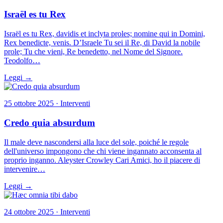
Israël es tu Rex
Israël es tu Rex, davidis et inclyta proles; nomine qui in Domini,
Rex benedicte, venis. D’Israele Tu sei il Re, di David la nobile
prole; Tu che vieni, Re benedetto, nel Nome del Signore.
Teodolfo…
Leggi →
25 ottobre 2025 · Interventi
Credo quia absurdum
Il male deve nascondersi alla luce del sole, poiché le regole
dell'universo impongono che chi viene ingannato acconsenta al
proprio inganno. Aleyster Crowley Cari Amici, ho il piacere di
intervenire…
Leggi →
24 ottobre 2025 · Interventi