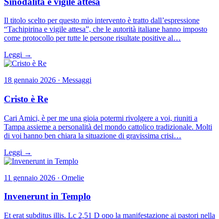
Sinodalità e vigile attesa
Il titolo scelto per questo mio intervento è tratto dall’espressione
“Tachipirina e vigile attesa”, che le autorità italiane hanno imposto
come protocollo per tutte le persone risultate positive al…
Leggi →
18 gennaio 2026 · Messaggi
Cristo è Re
Cari Amici, è per me una gioia potermi rivolgere a voi, riuniti a
Tampa assieme a personalità del mondo cattolico tradizionale. Molti
di voi hanno ben chiara la situazione di gravissima crisi…
Leggi →
11 gennaio 2026 · Omelie
Invenerunt in Templo
Et erat subditus illis. Lc 2,51 D opo la manifestazione ai pastori nella