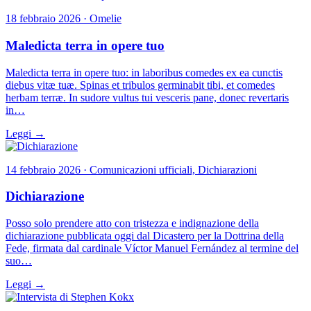
18 febbraio 2026 · Omelie
Maledicta terra in opere tuo
Maledicta terra in opere tuo: in laboribus comedes ex ea cunctis
diebus vitæ tuæ. Spinas et tribulos germinabit tibi, et comedes
herbam terræ. In sudore vultus tui vesceris pane, donec revertaris
in…
Leggi →
14 febbraio 2026 · Comunicazioni ufficiali, Dichiarazioni
Dichiarazione
Posso solo prendere atto con tristezza e indignazione della
dichiarazione pubblicata oggi dal Dicastero per la Dottrina della
Fede, firmata dal cardinale Víctor Manuel Fernández al termine del
suo…
Leggi →