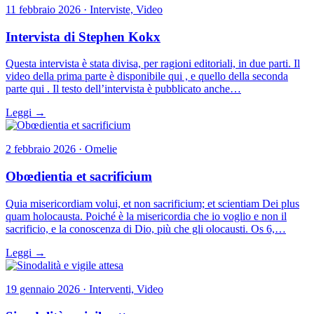
11 febbraio 2026 · Interviste, Video
Intervista di Stephen Kokx
Questa intervista è stata divisa, per ragioni editoriali, in due parti. Il
video della prima parte è disponibile qui , e quello della seconda
parte qui . Il testo dell’intervista è pubblicato anche…
Leggi →
2 febbraio 2026 · Omelie
Obœdientia et sacrificium
Quia misericordiam volui, et non sacrificium; et scientiam Dei plus
quam holocausta. Poiché è la misericordia che io voglio e non il
sacrificio, e la conoscenza di Dio, più che gli olocausti. Os 6,…
Leggi →
19 gennaio 2026 · Interventi, Video