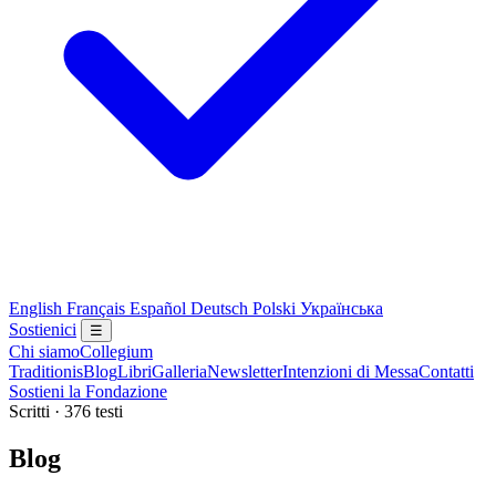
English
Français
Español
Deutsch
Polski
Українська
Sostienici
☰
Chi siamo
Collegium
Traditionis
Blog
Libri
Galleria
Newsletter
Intenzioni di Messa
Contatti
Sostieni la Fondazione
Scritti · 376 testi
Blog