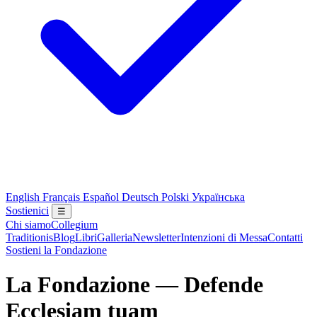
English
Français
Español
Deutsch
Polski
Українська
Sostienici
☰
Chi siamo
Collegium
Traditionis
Blog
Libri
Galleria
Newsletter
Intenzioni di Messa
Contatti
Sostieni la Fondazione
La Fondazione — Defende
Ecclesiam tuam