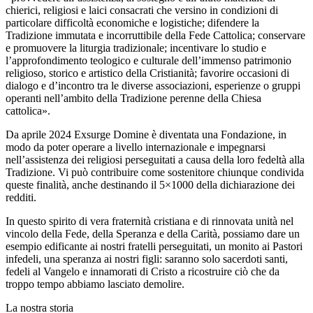
chierici, religiosi e laici consacrati che versino in condizioni di
particolare difficoltà economiche e logistiche; difendere la
Tradizione immutata e incorruttibile della Fede Cattolica; conservare
e promuovere la liturgia tradizionale; incentivare lo studio e
l’approfondimento teologico e culturale dell’immenso patrimonio
religioso, storico e artistico della Cristianità; favorire occasioni di
dialogo e d’incontro tra le diverse associazioni, esperienze o gruppi
operanti nell’ambito della Tradizione perenne della Chiesa
cattolica».
Da aprile 2024 Exsurge Domine è diventata una Fondazione, in
modo da poter operare a livello internazionale e impegnarsi
nell’assistenza dei religiosi perseguitati a causa della loro fedeltà alla
Tradizione. Vi può contribuire come sostenitore chiunque condivida
queste finalità, anche destinando il 5×1000 della dichiarazione dei
redditi.
In questo spirito di vera fraternità cristiana e di rinnovata unità nel
vincolo della Fede, della Speranza e della Carità, possiamo dare un
esempio edificante ai nostri fratelli perseguitati, un monito ai Pastori
infedeli, una speranza ai nostri figli: saranno solo sacerdoti santi,
fedeli al Vangelo e innamorati di Cristo a ricostruire ciò che da
troppo tempo abbiamo lasciato demolire.
La nostra storia