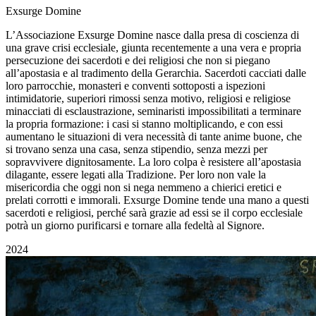
Exsurge Domine
L’Associazione Exsurge Domine nasce dalla presa di coscienza di
una grave crisi ecclesiale, giunta recentemente a una vera e propria
persecuzione dei sacerdoti e dei religiosi che non si piegano
all’apostasia e al tradimento della Gerarchia. Sacerdoti cacciati dalle
loro parrocchie, monasteri e conventi sottoposti a ispezioni
intimidatorie, superiori rimossi senza motivo, religiosi e religiose
minacciati di esclaustrazione, seminaristi impossibilitati a terminare
la propria formazione: i casi si stanno moltiplicando, e con essi
aumentano le situazioni di vera necessità di tante anime buone, che
si trovano senza una casa, senza stipendio, senza mezzi per
sopravvivere dignitosamente. La loro colpa è resistere all’apostasia
dilagante, essere legati alla Tradizione. Per loro non vale la
misericordia che oggi non si nega nemmeno a chierici eretici e
prelati corrotti e immorali. Exsurge Domine tende una mano a questi
sacerdoti e religiosi, perché sarà grazie ad essi se il corpo ecclesiale
potrà un giorno purificarsi e tornare alla fedeltà al Signore.
2024