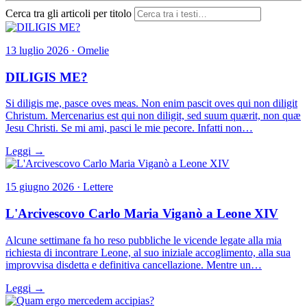
Cerca tra gli articoli per titolo
13 luglio 2026 · Omelie
DILIGIS ME?
Si diligis me, pasce oves meas. Non enim pascit oves qui non diligit
Christum. Mercenarius est qui non diligit, sed suum quærit, non quæ
Jesu Christi. Se mi ami, pasci le mie pecore. Infatti non…
Leggi →
15 giugno 2026 · Lettere
L'Arcivescovo Carlo Maria Viganò a Leone XIV
Alcune settimane fa ho reso pubbliche le vicende legate alla mia
richiesta di incontrare Leone, al suo iniziale accoglimento, alla sua
improvvisa disdetta e definitiva cancellazione. Mentre un…
Leggi →