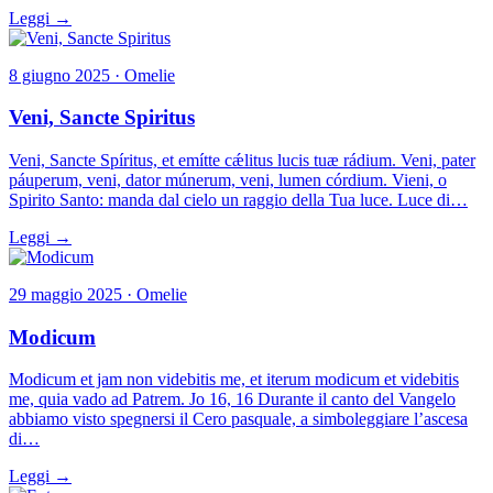
Leggi →
8 giugno 2025 · Omelie
Veni, Sancte Spiritus
Veni, Sancte Spíritus, et emítte cǽlitus lucis tuæ rádium. Veni, pater
páuperum, veni, dator múnerum, veni, lumen córdium. Vieni, o
Spirito Santo: manda dal cielo un raggio della Tua luce. Luce di…
Leggi →
29 maggio 2025 · Omelie
Modicum
Modicum et jam non videbitis me, et iterum modicum et videbitis
me, quia vado ad Patrem. Jo 16, 16 Durante il canto del Vangelo
abbiamo visto spegnersi il Cero pasquale, a simboleggiare l’ascesa
di…
Leggi →