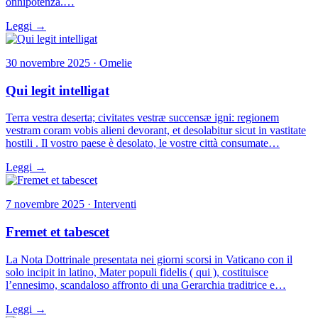
onnipotenza.…
Leggi →
30 novembre 2025 · Omelie
Qui legit intelligat
Terra vestra deserta; civitates vestræ succensæ igni: regionem
vestram coram vobis alieni devorant, et desolabitur sicut in vastitate
hostili . Il vostro paese è desolato, le vostre città consumate…
Leggi →
7 novembre 2025 · Interventi
Fremet et tabescet
La Nota Dottrinale presentata nei giorni scorsi in Vaticano con il
solo incipit in latino, Mater populi fidelis ( qui ), costituisce
l’ennesimo, scandaloso affronto di una Gerarchia traditrice e…
Leggi →