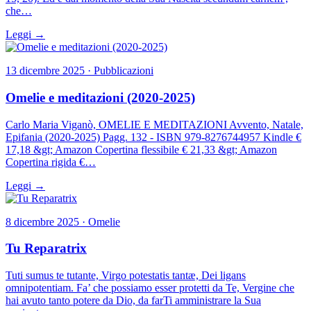
che…
Leggi →
13 dicembre 2025 · Pubblicazioni
Omelie e meditazioni (2020-2025)
Carlo Maria Viganò, OMELIE E MEDITAZIONI Avvento, Natale,
Epifania (2020-2025) Pagg. 132 - ISBN 979-8276744957 Kindle €
17,18 &gt; Amazon Copertina flessibile € 21,33 &gt; Amazon
Copertina rigida €…
Leggi →
8 dicembre 2025 · Omelie
Tu Reparatrix
Tuti sumus te tutante, Virgo potestatis tantæ, Dei ligans
omnipotentiam. Fa’ che possiamo esser protetti da Te, Vergine che
hai avuto tanto potere da Dio, da farTi amministrare la Sua