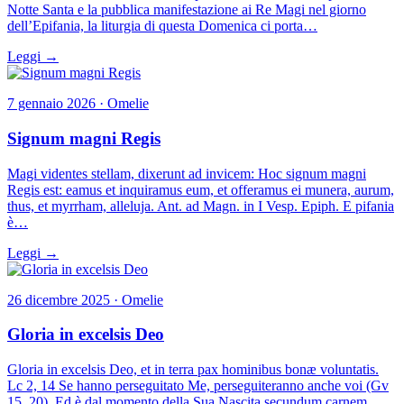
Notte Santa e la pubblica manifestazione ai Re Magi nel giorno
dell’Epifania, la liturgia di questa Domenica ci porta…
Leggi →
7 gennaio 2026 · Omelie
Signum magni Regis
Magi videntes stellam, dixerunt ad invicem: Hoc signum magni
Regis est: eamus et inquiramus eum, et offeramus ei munera, aurum,
thus, et myrrham, alleluja. Ant. ad Magn. in I Vesp. Epiph. E pifania
è…
Leggi →
26 dicembre 2025 · Omelie
Gloria in excelsis Deo
Gloria in excelsis Deo, et in terra pax hominibus bonæ voluntatis.
Lc 2, 14 Se hanno perseguitato Me, perseguiteranno anche voi (Gv
15, 20). Ed è dal momento della Sua Nascita secundum carnem ,