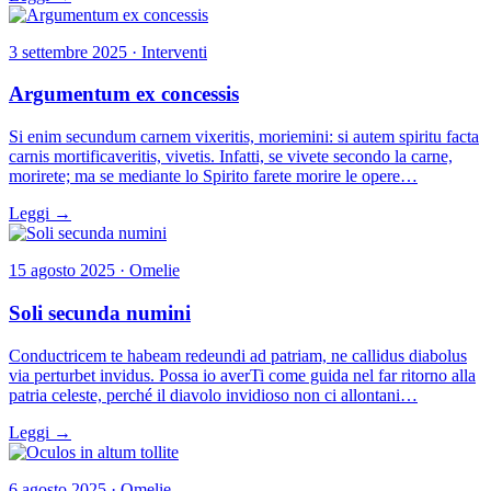
3 settembre 2025 · Interventi
Argumentum ex concessis
Si enim secundum carnem vixeritis, moriemini: si autem spiritu facta
carnis mortificaveritis, vivetis. Infatti, se vivete secondo la carne,
morirete; ma se mediante lo Spirito farete morire le opere…
Leggi →
15 agosto 2025 · Omelie
Soli secunda numini
Conductricem te habeam redeundi ad patriam, ne callidus diabolus
via perturbet invidus. Possa io averTi come guida nel far ritorno alla
patria celeste, perché il diavolo invidioso non ci allontani…
Leggi →
6 agosto 2025 · Omelie