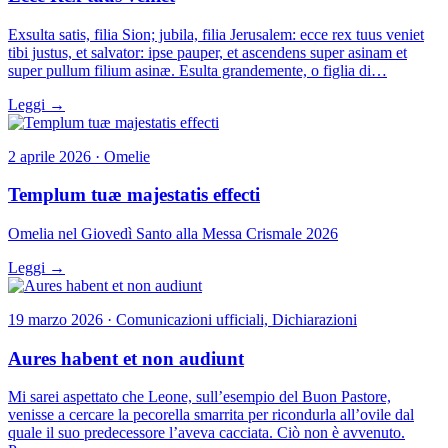
Exsulta satis, filia Sion; jubila, filia Jerusalem: ecce rex tuus veniet
tibi justus, et salvator: ipse pauper, et ascendens super asinam et
super pullum filium asinæ. Esulta grandemente, o figlia di…
Leggi →
2 aprile 2026 · Omelie
Templum tuæ majestatis effecti
Omelia nel Giovedì Santo alla Messa Crismale 2026
Leggi →
19 marzo 2026 · Comunicazioni ufficiali, Dichiarazioni
Aures habent et non audiunt
Mi sarei aspettato che Leone, sull’esempio del Buon Pastore,
venisse a cercare la pecorella smarrita per ricondurla all’ovile dal
quale il suo predecessore l’aveva cacciata. Ciò non è avvenuto.