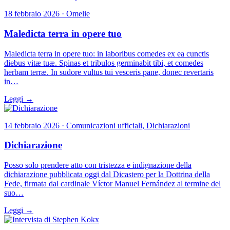
18 febbraio 2026 · Omelie
Maledicta terra in opere tuo
Maledicta terra in opere tuo: in laboribus comedes ex ea cunctis
diebus vitæ tuæ. Spinas et tribulos germinabit tibi, et comedes
herbam terræ. In sudore vultus tui vesceris pane, donec revertaris
in…
Leggi →
14 febbraio 2026 · Comunicazioni ufficiali, Dichiarazioni
Dichiarazione
Posso solo prendere atto con tristezza e indignazione della
dichiarazione pubblicata oggi dal Dicastero per la Dottrina della
Fede, firmata dal cardinale Víctor Manuel Fernández al termine del
suo…
Leggi →