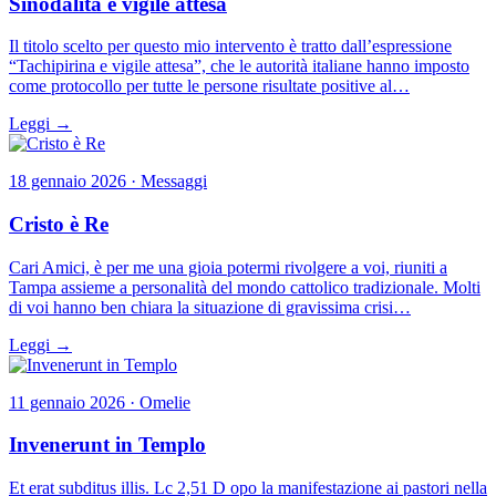
Sinodalità e vigile attesa
Il titolo scelto per questo mio intervento è tratto dall’espressione
“Tachipirina e vigile attesa”, che le autorità italiane hanno imposto
come protocollo per tutte le persone risultate positive al…
Leggi →
18 gennaio 2026 · Messaggi
Cristo è Re
Cari Amici, è per me una gioia potermi rivolgere a voi, riuniti a
Tampa assieme a personalità del mondo cattolico tradizionale. Molti
di voi hanno ben chiara la situazione di gravissima crisi…
Leggi →
11 gennaio 2026 · Omelie
Invenerunt in Templo
Et erat subditus illis. Lc 2,51 D opo la manifestazione ai pastori nella