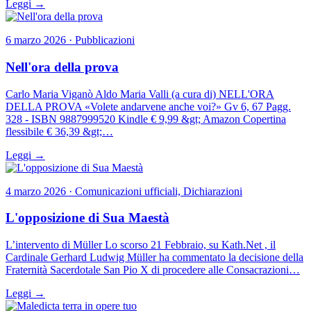
Leggi →
6 marzo 2026 · Pubblicazioni
Nell'ora della prova
Carlo Maria Viganò Aldo Maria Valli (a cura di) NELL'ORA
DELLA PROVA «Volete andarvene anche voi?» Gv 6, 67 Pagg.
328 - ISBN 9887999520 Kindle € 9,99 &gt; Amazon Copertina
flessibile € 36,39 &gt;…
Leggi →
4 marzo 2026 · Comunicazioni ufficiali, Dichiarazioni
L'opposizione di Sua Maestà
L’intervento di Müller Lo scorso 21 Febbraio, su Kath.Net , il
Cardinale Gerhard Ludwig Müller ha commentato la decisione della
Fraternità Sacerdotale San Pio X di procedere alle Consacrazioni…
Leggi →