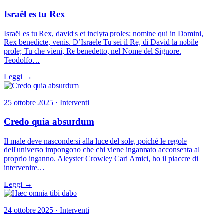
Israël es tu Rex
Israël es tu Rex, davidis et inclyta proles; nomine qui in Domini,
Rex benedicte, venis. D’Israele Tu sei il Re, di David la nobile
prole; Tu che vieni, Re benedetto, nel Nome del Signore.
Teodolfo…
Leggi →
25 ottobre 2025 · Interventi
Credo quia absurdum
Il male deve nascondersi alla luce del sole, poiché le regole
dell'universo impongono che chi viene ingannato acconsenta al
proprio inganno. Aleyster Crowley Cari Amici, ho il piacere di
intervenire…
Leggi →
24 ottobre 2025 · Interventi