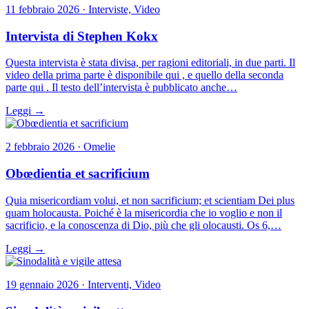
11 febbraio 2026 · Interviste, Video
Intervista di Stephen Kokx
Questa intervista è stata divisa, per ragioni editoriali, in due parti. Il
video della prima parte è disponibile qui , e quello della seconda
parte qui . Il testo dell’intervista è pubblicato anche…
Leggi →
2 febbraio 2026 · Omelie
Obœdientia et sacrificium
Quia misericordiam volui, et non sacrificium; et scientiam Dei plus
quam holocausta. Poiché è la misericordia che io voglio e non il
sacrificio, e la conoscenza di Dio, più che gli olocausti. Os 6,…
Leggi →
19 gennaio 2026 · Interventi, Video