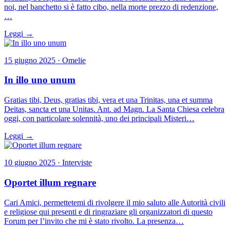
noi, nel banchetto si è fatto cibo, nella morte prezzo di redenzione,
…
Leggi →
15 giugno 2025 · Omelie
In illo uno unum
Gratias tibi, Deus, gratias tibi, vera et una Trinitas, una et summa
Deitas, sancta et una Unitas. Ant. ad Magn. La Santa Chiesa celebra
oggi, con particolare solennità, uno dei principali Misteri…
Leggi →
10 giugno 2025 · Interviste
Oportet illum regnare
Cari Amici, permettetemi di rivolgere il mio saluto alle Autorità civili
e religiose qui presenti e di ringraziare gli organizzatori di questo
Forum per l’invito che mi è stato rivolto. La presenza…