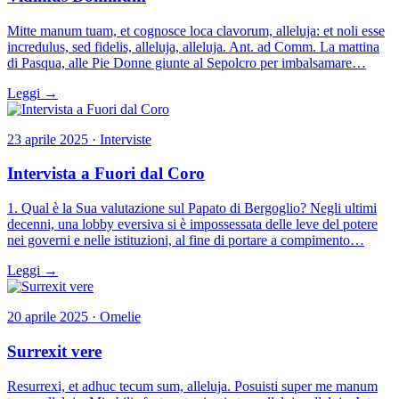
Mitte manum tuam, et cognosce loca clavorum, alleluja: et noli esse
incredulus, sed fidelis, alleluja, alleluja. Ant. ad Comm. La mattina
di Pasqua, alle Pie Donne giunte al Sepolcro per imbalsamare…
Leggi →
23 aprile 2025 · Interviste
Intervista a Fuori dal Coro
1. Qual è la Sua valutazione sul Papato di Bergoglio? Negli ultimi
decenni, una lobby eversiva si è impossessata delle leve del potere
nei governi e nelle istituzioni, al fine di portare a compimento…
Leggi →
20 aprile 2025 · Omelie
Surrexit vere
Resurrexi, et adhuc tecum sum, alleluja. Posuisti super me manum