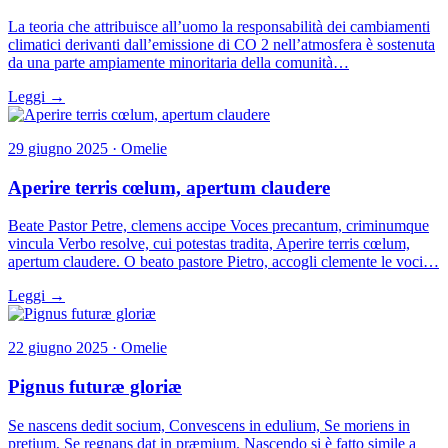
La teoria che attribuisce all’uomo la responsabilità dei cambiamenti
climatici derivanti dall’emissione di CO 2 nell’atmosfera è sostenuta
da una parte ampiamente minoritaria della comunità…
Leggi →
29 giugno 2025 · Omelie
Aperire terris cœlum, apertum claudere
Beate Pastor Petre, clemens accipe Voces precantum, criminumque
vincula Verbo resolve, cui potestas tradita, Aperire terris cœlum,
apertum claudere. O beato pastore Pietro, accogli clemente le voci…
Leggi →
22 giugno 2025 · Omelie
Pignus futuræ gloriæ
Se nascens dedit socium, Convescens in edulium, Se moriens in
pretium, Se regnans dat in præmium. Nascendo si è fatto simile a