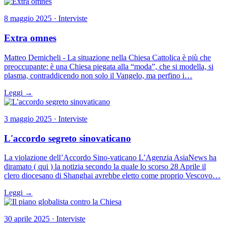
8 maggio 2025 · Interviste
Extra omnes
Matteo Demicheli - La situazione nella Chiesa Cattolica è più che
preoccupante: è una Chiesa piegata alla “moda”, che si modella, si
plasma, contraddicendo non solo il Vangelo, ma perfino i…
Leggi →
3 maggio 2025 · Interviste
L'accordo segreto sinovaticano
La violazione dell’Accordo Sino-vaticano L’Agenzia AsiaNews ha
diramato ( qui ) la notizia secondo la quale lo scorso 28 Aprile il
clero diocesano di Shanghai avrebbe eletto come proprio Vescovo…
Leggi →
30 aprile 2025 · Interviste