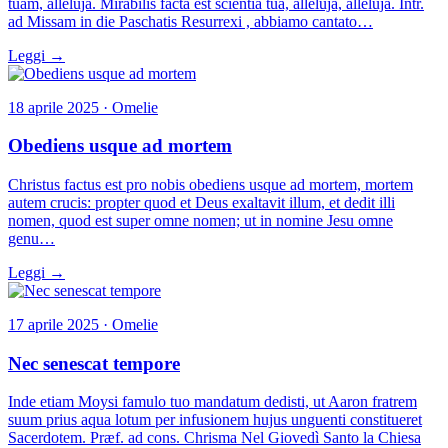
tuam, alleluja. Mirabilis facta est scientia tua, alleluja, alleluja. Intr.
ad Missam in die Paschatis Resurrexi , abbiamo cantato…
Leggi →
18 aprile 2025 · Omelie
Obediens usque ad mortem
Christus factus est pro nobis obediens usque ad mortem, mortem
autem crucis: propter quod et Deus exaltavit illum, et dedit illi
nomen, quod est super omne nomen; ut in nomine Jesu omne
genu…
Leggi →
17 aprile 2025 · Omelie
Nec senescat tempore
Inde etiam Moysi famulo tuo mandatum dedisti, ut Aaron fratrem
suum prius aqua lotum per infusionem hujus unguenti constitueret
Sacerdotem. Præf. ad cons. Chrisma Nel Giovedì Santo la Chiesa