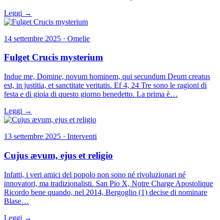
Leggi →
14 settembre 2025 · Omelie
Fulget Crucis mysterium
Indue me, Domine, novum hominem, qui secundum Deum creatus
est, in justitia, et sanctitate veritatis. Ef 4, 24 Tre sono le ragioni di
festa e di gioia di questo giorno benedetto. La prima è…
Leggi →
13 settembre 2025 · Interventi
Cujus ævum, ejus et religio
Infatti, i veri amici del popolo non sono né rivoluzionari né
innovatori, ma tradizionalisti. San Pio X, Notre Charge Apostolique
Ricordo bene quando, nel 2014, Bergoglio (1) decise di nominare
Blase…
Leggi →