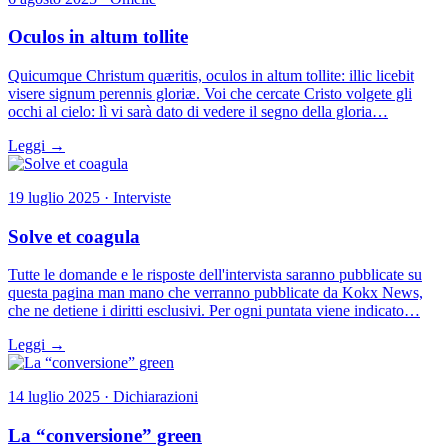
Oculos in altum tollite
Quicumque Christum quæritis, oculos in altum tollite: illic licebit
visere signum perennis gloriæ. Voi che cercate Cristo volgete gli
occhi al cielo: lì vi sarà dato di vedere il segno della gloria…
Leggi →
19 luglio 2025 · Interviste
Solve et coagula
Tutte le domande e le risposte dell'intervista saranno pubblicate su
questa pagina man mano che verranno pubblicate da Kokx News,
che ne detiene i diritti esclusivi. Per ogni puntata viene indicato…
Leggi →
14 luglio 2025 · Dichiarazioni
La “conversione” green