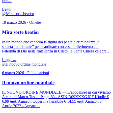
Pur…
Leggi →
19 marzo 2026 · Omelie
Mira sorte beatior
In un mondo che cancella la figura del padre e criminalizza la
società “patriarcale” per scardinare con essa il riferimento alla
Paternità di Dio nella fratellanza in Cristo, la Santa Chiesa celebra…
Leggi →
6 marzo 2026 · Pubblicazioni
Il nuovo ordine mondiale
IL NUOVO ORDINE MONDIALE — L’apocalisse in cui viviamo
A cura di Marco Tosatti Pagg. 83 - ASIN B09XKXGJCF Kindle €
6,99 &gt; Amazon Copertina flessibile € 14,55 &gt; Amazon 8
Aprile 2022 - Appare…