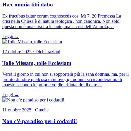
Hæc omnia tibi dabo
Ex fructibus igitur eorum cognoscetis eos. Mt 7, 20 Premessa La
crisi nella Chiesa è di natura teologica , non canonica. Non solo:
questa non è una crisi tra le tante, ma la crisi dell’Autorità,…
Leggi →
17 ottobre 2025 · Dichiarazioni
Tolle Missam, tolle Ecclesiam
Verrà il giorno in cui non si sopporterà più la sana dottrina, ma, per il
prurito di udire qualcosa di nuovo, gli uomini si circonderanno di
maestri secondo le proprie voglie, rifiutando di dare…
Leggi →
11 ottobre 2025 · Omelie
Non c’è paradiso per i codardi!