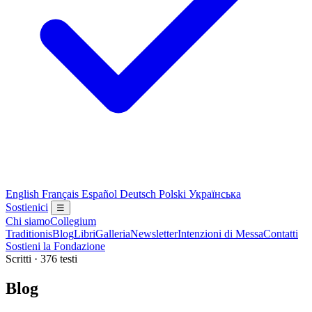
English
Français
Español
Deutsch
Polski
Українська
Sostienici
☰
Chi siamo
Collegium
Traditionis
Blog
Libri
Galleria
Newsletter
Intenzioni di Messa
Contatti
Sostieni la Fondazione
Scritti · 376 testi
Blog