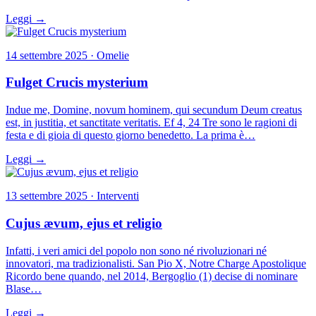
Leggi →
14 settembre 2025 · Omelie
Fulget Crucis mysterium
Indue me, Domine, novum hominem, qui secundum Deum creatus
est, in justitia, et sanctitate veritatis. Ef 4, 24 Tre sono le ragioni di
festa e di gioia di questo giorno benedetto. La prima è…
Leggi →
13 settembre 2025 · Interventi
Cujus ævum, ejus et religio
Infatti, i veri amici del popolo non sono né rivoluzionari né
innovatori, ma tradizionalisti. San Pio X, Notre Charge Apostolique
Ricordo bene quando, nel 2014, Bergoglio (1) decise di nominare
Blase…
Leggi →