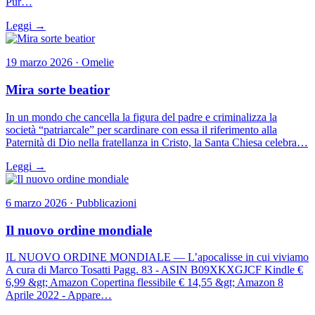
Pur…
Leggi →
19 marzo 2026 · Omelie
Mira sorte beatior
In un mondo che cancella la figura del padre e criminalizza la
società “patriarcale” per scardinare con essa il riferimento alla
Paternità di Dio nella fratellanza in Cristo, la Santa Chiesa celebra…
Leggi →
6 marzo 2026 · Pubblicazioni
Il nuovo ordine mondiale
IL NUOVO ORDINE MONDIALE — L’apocalisse in cui viviamo
A cura di Marco Tosatti Pagg. 83 - ASIN B09XKXGJCF Kindle €
6,99 &gt; Amazon Copertina flessibile € 14,55 &gt; Amazon 8
Aprile 2022 - Appare…