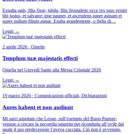
Exsulta satis, filia Sion; jubila, filia Jerusalem: ecce rex tuus veniet
tibi justus, et salvator: ipse pauper, et ascendens super asinam et
super pullum filium asinæ. Esulta grandemente, o figlia di…
Leggi →
2 aprile 2026 · Omelie
Templum tuæ majestatis effecti
Omelia nel Giovedì Santo alla Messa Crismale 2026
Leggi →
19 marzo 2026 · Comunicazioni ufficiali, Dichiarazioni
Aures habent et non audiunt
Mi sarei aspettato che Leone, sull’esempio del Buon Pastore,
venisse a cercare la pecorella smarrita per ricondurla all’ovile dal
quale il suo predecessore l’aveva cacciata. Ciò non è avvenuto.