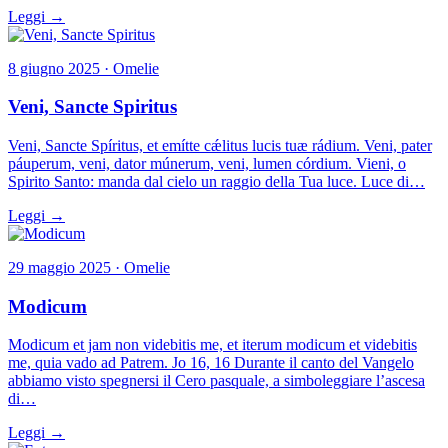
Leggi →
8 giugno 2025 · Omelie
Veni, Sancte Spiritus
Veni, Sancte Spíritus, et emítte cǽlitus lucis tuæ rádium. Veni, pater
páuperum, veni, dator múnerum, veni, lumen córdium. Vieni, o
Spirito Santo: manda dal cielo un raggio della Tua luce. Luce di…
Leggi →
29 maggio 2025 · Omelie
Modicum
Modicum et jam non videbitis me, et iterum modicum et videbitis
me, quia vado ad Patrem. Jo 16, 16 Durante il canto del Vangelo
abbiamo visto spegnersi il Cero pasquale, a simboleggiare l’ascesa
di…
Leggi →