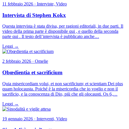
11 febbraio 2026 · Interviste, Video
Intervista di Stephen Kokx
Questa intervista è stata divisa, per ragioni editoriali, in due parti. Il
video della prima parte è disponibile qui , e quello della seconda
parte qui . Il testo dell’intervista è pubblicato anche…
Leggi →
2 febbraio 2026 · Omelie
Obœdientia et sacrificium
Quia misericordiam volui, et non sacrificium; et scientiam Dei plus
quam holocausta. Poiché è la misericordia che io voglio e non il
sacrificio, e la conoscenza di Dio, più che gli olocausti. Os 6,…
Leggi →
19 gennaio 2026 · Interventi, Video