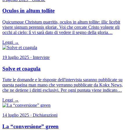
Oculos in altum tollite
Quicumque Christum quæritis, oculos in altum tollite: illic licebit
visere signum perennis gloriæ. Voi che cercate Cristo volgete gli
occhi al cielo: lì vi sarà dato di vedere il segno della gloria…
Leggi →
19 luglio 2025 · Interviste
Solve et coagula
Tutte le domande e le risposte dell'intervista saranno pubblicate su
questa pagina man mano che verranno pubblicate da Kokx News,
che ne detiene i diritti esclusivi. Per ogni puntata viene indicato…
Leggi →
14 luglio 2025 · Dichiarazioni
La “conversione” green