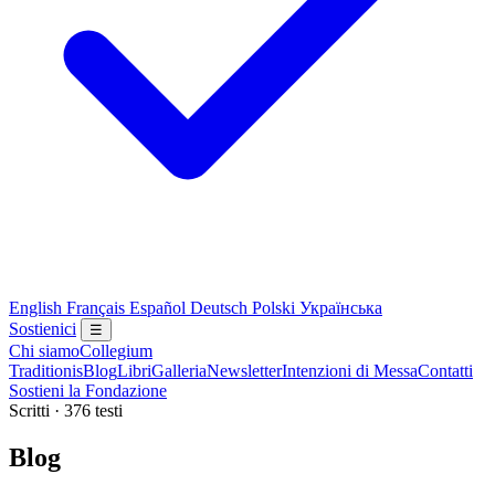
English
Français
Español
Deutsch
Polski
Українська
Sostienici
☰
Chi siamo
Collegium
Traditionis
Blog
Libri
Galleria
Newsletter
Intenzioni di Messa
Contatti
Sostieni la Fondazione
Scritti · 376 testi
Blog