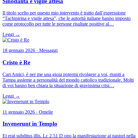
Sinodalità e vigile attesa
Il titolo scelto per questo mio intervento è tratto dall’espressione
“Tachipirina e vigile attesa”, che le autorità italiane hanno imposto
come protocollo per tutte le persone risultate positive al…
Leggi →
18 gennaio 2026 · Messaggi
Cristo è Re
Cari Amici, è per me una gioia potermi rivolgere a voi, riuniti a
Tampa assieme a personalità del mondo cattolico tradizionale. Molti
di voi hanno ben chiara la situazione di gravissima crisi…
Leggi →
11 gennaio 2026 · Omelie
Invenerunt in Templo
Et erat subditus illis. Lc 2,51 D opo la manifestazione ai pastori nella