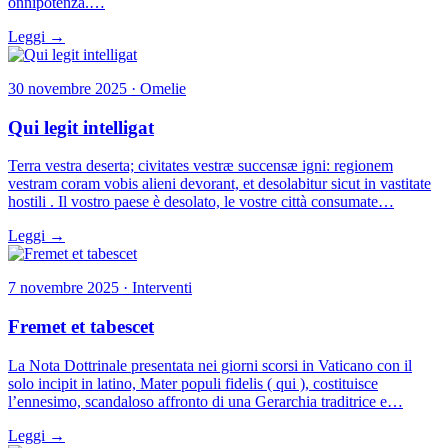
onnipotenza.…
Leggi →
30 novembre 2025 · Omelie
Qui legit intelligat
Terra vestra deserta; civitates vestræ succensæ igni: regionem
vestram coram vobis alieni devorant, et desolabitur sicut in vastitate
hostili . Il vostro paese è desolato, le vostre città consumate…
Leggi →
7 novembre 2025 · Interventi
Fremet et tabescet
La Nota Dottrinale presentata nei giorni scorsi in Vaticano con il
solo incipit in latino, Mater populi fidelis ( qui ), costituisce
l’ennesimo, scandaloso affronto di una Gerarchia traditrice e…
Leggi →