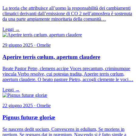
La teoria che attribuisce all’uomo la responsabilità dei cambiamenti
climatici derivanti dall’emissione di CO 2 nell’atmosfera è sostenuta
da una parte ampiamente minoritaria della comunità…
Leggi →
29 giugno 2025 · Omelie
Aperire terris cœlum, apertum claudere
Beate Pastor Petre, clemens accipe Voces precantum, criminumque
vincula Verbo resolve, cui potestas tradita, Aperire terris cœlum,
apertum claudere. O beato pastore Pietro, accogli clemente le voci…
Leggi →
22 giugno 2025 · Omelie
Pignus futuræ gloriæ
Se nascens dedit socium, Convescens in edulium, Se moriens in
pretium, Se regnans dat in præmium. Nascendo si è fatto simile a