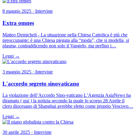
8 maggio 2025 · Interviste
Extra omnes
Matteo Demicheli - La situazione nella Chiesa Cattolica è più che
preoccupante: è una Chiesa piegata alla “moda”, che si modella, si
plasma, contraddicendo non solo il Vangelo, ma perfino i…
Leggi →
3 maggio 2025 · Interviste
L'accordo segreto sinovaticano
La violazione dell’Accordo Sino-vaticano L’Agenzia AsiaNews ha
diramato ( qui ) la notizia secondo la quale lo scorso 28 Aprile il
clero diocesano di Shanghai avrebbe eletto come proprio Vescovo…
Leggi →
30 aprile 2025 · Interviste