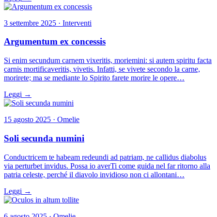
3 settembre 2025 · Interventi
Argumentum ex concessis
Si enim secundum carnem vixeritis, moriemini: si autem spiritu facta
carnis mortificaveritis, vivetis. Infatti, se vivete secondo la carne,
morirete; ma se mediante lo Spirito farete morire le opere…
Leggi →
15 agosto 2025 · Omelie
Soli secunda numini
Conductricem te habeam redeundi ad patriam, ne callidus diabolus
via perturbet invidus. Possa io averTi come guida nel far ritorno alla
patria celeste, perché il diavolo invidioso non ci allontani…
Leggi →
6 agosto 2025 · Omelie