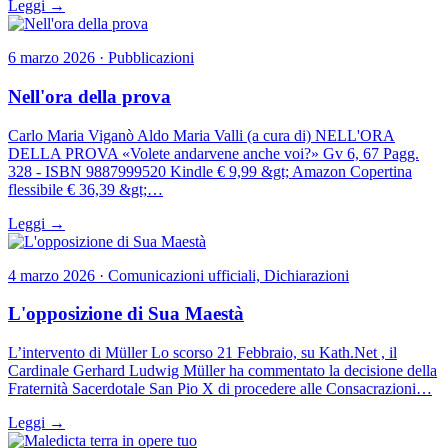
Leggi →
6 marzo 2026 · Pubblicazioni
Nell'ora della prova
Carlo Maria Viganò Aldo Maria Valli (a cura di) NELL'ORA
DELLA PROVA «Volete andarvene anche voi?» Gv 6, 67 Pagg.
328 - ISBN 9887999520 Kindle € 9,99 &gt; Amazon Copertina
flessibile € 36,39 &gt;…
Leggi →
4 marzo 2026 · Comunicazioni ufficiali, Dichiarazioni
L'opposizione di Sua Maestà
L’intervento di Müller Lo scorso 21 Febbraio, su Kath.Net , il
Cardinale Gerhard Ludwig Müller ha commentato la decisione della
Fraternità Sacerdotale San Pio X di procedere alle Consacrazioni…
Leggi →