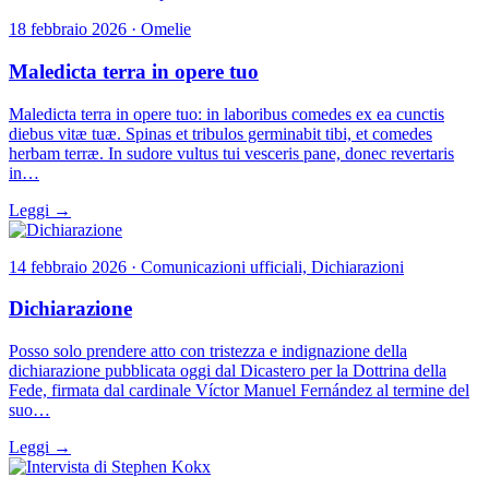
18 febbraio 2026 · Omelie
Maledicta terra in opere tuo
Maledicta terra in opere tuo: in laboribus comedes ex ea cunctis
diebus vitæ tuæ. Spinas et tribulos germinabit tibi, et comedes
herbam terræ. In sudore vultus tui vesceris pane, donec revertaris
in…
Leggi →
14 febbraio 2026 · Comunicazioni ufficiali, Dichiarazioni
Dichiarazione
Posso solo prendere atto con tristezza e indignazione della
dichiarazione pubblicata oggi dal Dicastero per la Dottrina della
Fede, firmata dal cardinale Víctor Manuel Fernández al termine del
suo…
Leggi →