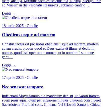
tuam, alleluja. Mirabilis facta est scientia tua, alleluja, alleluja. Intr.
ad Missam in die Paschatis Resurrexi , abbiamo cantato…
Leggi →
18 aprile 2025 · Omelie
Obediens usque ad mortem
Christus factus est pro nobis obediens usque ad mortem, mortem
autem crucis: propter quod et Deus exaltavit illum, et dedit illi
nomen, quod est super omne nomen; ut in nomine Jesu omne
genu…
Leggi →
17 aprile 2025 · Omelie
Nec senescat tempore
Inde etiam Moysi famulo tuo mandatum dedisti, ut Aaron fratrem
suum prius aqua lotum per infusionem hujus unguenti constitueret
Sacerdotem. Præf. ad cons. Chrisma Nel Giovedì Santo la Chiesa