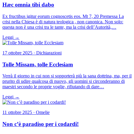
Hæc omnia tibi dabo
Ex fructibus igitur eorum cognoscetis eos. Mt 7, 20 Premessa La
crisi nella Chiesa è di natura teologica , non canonica. Non solo:
questa non è una crisi tra le tante, ma la crisi dell’Autorità,…
Leggi →
17 ottobre 2025 · Dichiarazioni
Tolle Missam, tolle Ecclesiam
Verrà il giorno in cui non si sopporterà più la sana dottrina, ma, per il
prurito di udire qualcosa di nuovo, gli uomini si circonderanno di
maestri secondo le proprie voglie, rifiutando di dare…
Leggi →
11 ottobre 2025 · Omelie
Non c’è paradiso per i codardi!