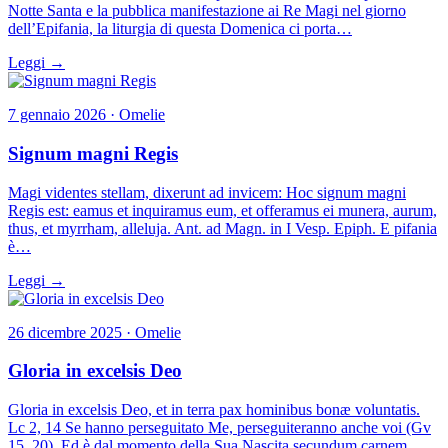
Notte Santa e la pubblica manifestazione ai Re Magi nel giorno
dell’Epifania, la liturgia di questa Domenica ci porta…
Leggi →
7 gennaio 2026 · Omelie
Signum magni Regis
Magi videntes stellam, dixerunt ad invicem: Hoc signum magni
Regis est: eamus et inquiramus eum, et offeramus ei munera, aurum,
thus, et myrrham, alleluja. Ant. ad Magn. in I Vesp. Epiph. E pifania
è…
Leggi →
26 dicembre 2025 · Omelie
Gloria in excelsis Deo
Gloria in excelsis Deo, et in terra pax hominibus bonæ voluntatis.
Lc 2, 14 Se hanno perseguitato Me, perseguiteranno anche voi (Gv
15, 20). Ed è dal momento della Sua Nascita secundum carnem ,