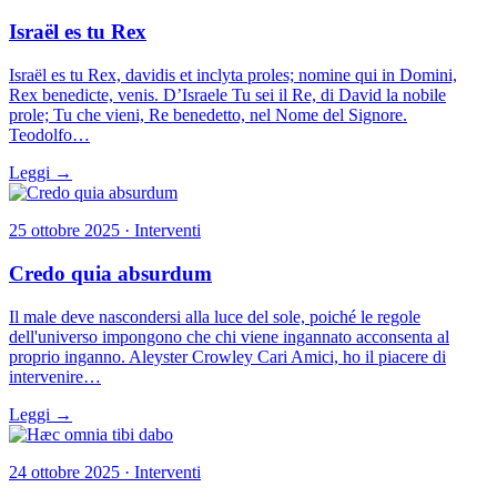
Israël es tu Rex
Israël es tu Rex, davidis et inclyta proles; nomine qui in Domini,
Rex benedicte, venis. D’Israele Tu sei il Re, di David la nobile
prole; Tu che vieni, Re benedetto, nel Nome del Signore.
Teodolfo…
Leggi →
25 ottobre 2025 · Interventi
Credo quia absurdum
Il male deve nascondersi alla luce del sole, poiché le regole
dell'universo impongono che chi viene ingannato acconsenta al
proprio inganno. Aleyster Crowley Cari Amici, ho il piacere di
intervenire…
Leggi →
24 ottobre 2025 · Interventi