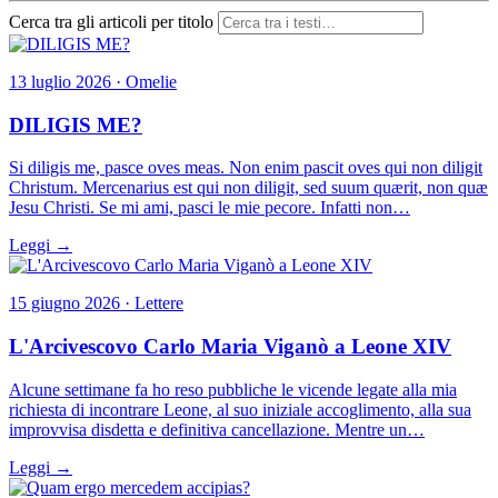
Cerca tra gli articoli per titolo
13 luglio 2026 · Omelie
DILIGIS ME?
Si diligis me, pasce oves meas. Non enim pascit oves qui non diligit
Christum. Mercenarius est qui non diligit, sed suum quærit, non quæ
Jesu Christi. Se mi ami, pasci le mie pecore. Infatti non…
Leggi →
15 giugno 2026 · Lettere
L'Arcivescovo Carlo Maria Viganò a Leone XIV
Alcune settimane fa ho reso pubbliche le vicende legate alla mia
richiesta di incontrare Leone, al suo iniziale accoglimento, alla sua
improvvisa disdetta e definitiva cancellazione. Mentre un…
Leggi →