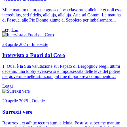
Mitte manum tuam, et cognosce loca clavorum, alleluja: et noli esse
incredulus, sed fidelis, alleluja, alleluja. Ant. ad Comm. La mattina
di Pasqua, alle Pie Donne giunte al Sepolcro per imbalsamare…
Leggi →
23 aprile 2025 · Interviste
Intervista a Fuori dal Coro
1. Qual è la Sua valutazione sul Papato di Bergoglio? Negli ultimi
decenni, una lobby eversiva si è impossessata delle leve del potere
nei governi e nelle istituzioni, al fine di portare a compimento…
Leggi →
20 aprile 2025 · Omelie
Surrexit vere
Resurrexi, et adhuc tecum sum, alleluja. Posuisti super me manum