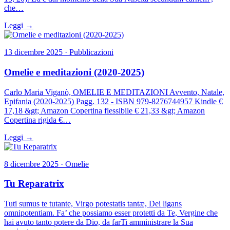
che…
Leggi →
13 dicembre 2025 · Pubblicazioni
Omelie e meditazioni (2020-2025)
Carlo Maria Viganò, OMELIE E MEDITAZIONI Avvento, Natale,
Epifania (2020-2025) Pagg. 132 - ISBN 979-8276744957 Kindle €
17,18 &gt; Amazon Copertina flessibile € 21,33 &gt; Amazon
Copertina rigida €…
Leggi →
8 dicembre 2025 · Omelie
Tu Reparatrix
Tuti sumus te tutante, Virgo potestatis tantæ, Dei ligans
omnipotentiam. Fa’ che possiamo esser protetti da Te, Vergine che
hai avuto tanto potere da Dio, da farTi amministrare la Sua