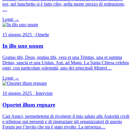
noi, nel banchetto si è fatto cibo, nella morte prezzo di redenzione,
…
Leggi →
15 giugno 2025 · Omelie
In illo uno unum
Gratias tibi, Deus, gratias tibi, vera et una Trinitas, una et summa
Deitas, sancta et una Unitas. Ant. ad Magn. La Santa Chiesa celebra
oggi, con particolare solennità, uno dei principali Misteri…
Leggi →
10 giugno 2025 · Interviste
Oportet illum regnare
Cari Amici, permettetemi di rivolgere il mio saluto alle Autorità civili
e religiose qui presenti e di ringraziare gli organizzatori di questo
Forum per l’invito che mi è stato rivolto. La presenza…