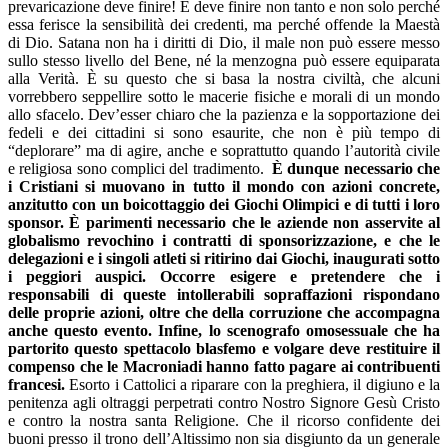
prevaricazione deve finire! E deve finire non tanto e non solo perché
essa ferisce la sensibilità dei credenti, ma perché offende la Maestà
di Dio. Satana non ha i diritti di Dio, il male non può essere messo
sullo stesso livello del Bene, né la menzogna può essere equiparata
alla Verità. È su questo che si basa la nostra civiltà, che alcuni
vorrebbero seppellire sotto le macerie fisiche e morali di un mondo
allo sfacelo. Dev’esser chiaro che la pazienza e la sopportazione dei
fedeli e dei cittadini si sono esaurite, che non è più tempo di
“deplorare” ma di agire, anche e soprattutto quando l’autorità civile
e religiosa sono complici del tradimento.
È dunque necessario che
i Cristiani si muovano in tutto il mondo con azioni concrete,
anzitutto con un boicottaggio dei Giochi Olimpici e di tutti i loro
sponsor. È parimenti necessario che le aziende non asservite al
globalismo revochino i contratti di sponsorizzazione, e che le
delegazioni e i singoli atleti si ritirino dai Giochi, inaugurati sotto
i peggiori auspici. Occorre esigere e pretendere che i
responsabili di queste intollerabili sopraffazioni rispondano
delle proprie azioni, oltre che della corruzione che accompagna
anche questo evento. Infine, lo scenografo omosessuale che ha
partorito questo spettacolo blasfemo e volgare deve restituire il
compenso che le Macroniadi hanno fatto pagare ai contribuenti
francesi.
Esorto i Cattolici a riparare con la preghiera, il digiuno e la
penitenza agli oltraggi perpetrati contro Nostro Signore Gesù Cristo
e contro la nostra santa Religione. Che il ricorso confidente dei
buoni presso il trono dell’Altissimo non sia disgiunto da un generale