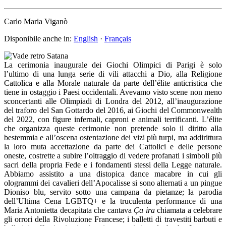
Carlo Maria Viganò
Disponibile anche in:
English
·
Français
La cerimonia inaugurale dei Giochi Olimpici di Parigi è solo
l’ultimo di una lunga serie di vili attacchi a Dio, alla Religione
Cattolica e alla Morale naturale da parte dell’élite anticristica che
tiene in ostaggio i Paesi occidentali. Avevamo visto scene non meno
sconcertanti alle Olimpiadi di Londra del 2012, all’inaugurazione
del traforo del San Gottardo del 2016, ai Giochi del Commonwealth
del 2022, con figure infernali, caproni e animali terrificanti. L’élite
che organizza queste cerimonie non pretende solo il diritto alla
bestemmia e all’oscena ostentazione dei vizi più turpi, ma addirittura
la loro muta accettazione da parte dei Cattolici e delle persone
oneste, costrette a subire l’oltraggio di vedere profanati i simboli più
sacri della propria Fede e i fondamenti stessi della Legge naturale.
Abbiamo assistito a una distopica dance macabre in cui gli
ologrammi dei cavalieri dell’Apocalisse si sono alternati a un pingue
Dioniso blu, servito sotto una campana da pietanze; la parodia
dell’Ultima Cena LGBTQ+ e la truculenta performance di una
Maria Antonietta decapitata che cantava
Ça ira
chiamata a celebrare
gli orrori della Rivoluzione Francese; i balletti di travestiti barbuti e