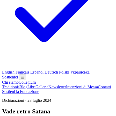
English
Français
Español
Deutsch
Polski
Українська
Sostienici
☰
Chi siamo
Collegium
Traditionis
Blog
Libri
Galleria
Newsletter
Intenzioni di Messa
Contatti
Sostieni la Fondazione
Dichiarazioni · 28 luglio 2024
Vade retro Satana