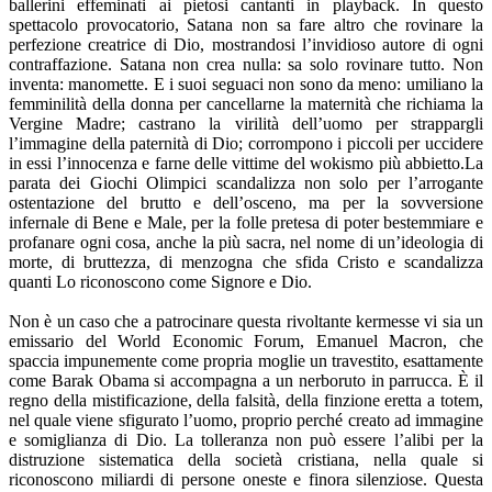
ballerini effeminati ai pietosi cantanti in playback. In questo
spettacolo provocatorio, Satana non sa fare altro che rovinare la
perfezione creatrice di Dio, mostrandosi l’invidioso autore di ogni
contraffazione. Satana non crea nulla: sa solo rovinare tutto. Non
inventa: manomette. E i suoi seguaci non sono da meno: umiliano la
femminilità della donna per cancellarne la maternità che richiama la
Vergine Madre; castrano la virilità dell’uomo per strappargli
l’immagine della paternità di Dio; corrompono i piccoli per uccidere
in essi l’innocenza e farne delle vittime del wokismo più abbietto.La
parata dei Giochi Olimpici scandalizza non solo per l’arrogante
ostentazione del brutto e dell’osceno, ma per la sovversione
infernale di Bene e Male, per la folle pretesa di poter bestemmiare e
profanare ogni cosa, anche la più sacra, nel nome di un’ideologia di
morte, di bruttezza, di menzogna che sfida Cristo e scandalizza
quanti Lo riconoscono come Signore e Dio.
Non è un caso che a patrocinare questa rivoltante kermesse vi sia un
emissario del World Economic Forum, Emanuel Macron, che
spaccia impunemente come propria moglie un travestito, esattamente
come Barak Obama si accompagna a un nerboruto in parrucca. È il
regno della mistificazione, della falsità, della finzione eretta a totem,
nel quale viene sfigurato l’uomo, proprio perché creato ad immagine
e somiglianza di Dio.
La tolleranza non può essere l’alibi per la
distruzione sistematica della società cristiana, nella quale si
riconoscono miliardi di persone oneste e finora silenziose. Questa