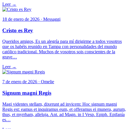
Leer →
18 de enero de 2026 · Messaggi
Cristo es Rey
Queridos amigos, Es un alegría para mí dirigirme a todos vosotros
que os habéis reunido en Tampa con personalidades del mundo
católico tradicional. Muchos de vosotros sois conscientes de la
grave…
Leer →
7 de enero de 2026 · Omelie
Signum magni Regis
Magi videntes stellam, dixerunt ad invicem: Hoc signum magni
Regis est: eamus et inquiramus eum, et offeramus ei munera, aurum,
thus, et myrrham, alleluja. Ant. ad Magn. in I Vesp. Epiph. Epifanía
es…