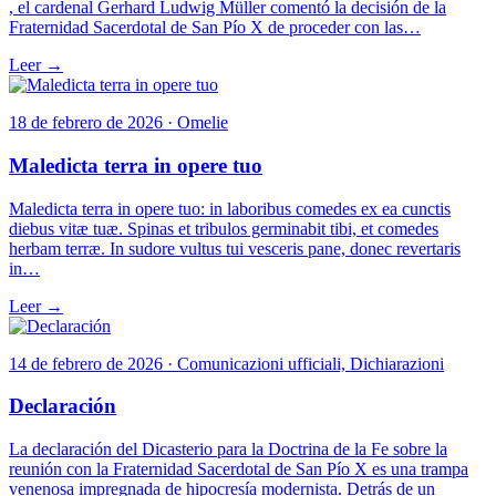
, el cardenal Gerhard Ludwig Müller comentó la decisión de la
Fraternidad Sacerdotal de San Pío X de proceder con las…
Leer →
18 de febrero de 2026 · Omelie
Maledicta terra in opere tuo
Maledicta terra in opere tuo: in laboribus comedes ex ea cunctis
diebus vitæ tuæ. Spinas et tribulos germinabit tibi, et comedes
herbam terræ. In sudore vultus tui vesceris pane, donec revertaris
in…
Leer →
14 de febrero de 2026 · Comunicazioni ufficiali, Dichiarazioni
Declaración
La declaración del Dicasterio para la Doctrina de la Fe sobre la
reunión con la Fraternidad Sacerdotal de San Pío X es una trampa
venenosa impregnada de hipocresía modernista. Detrás de un