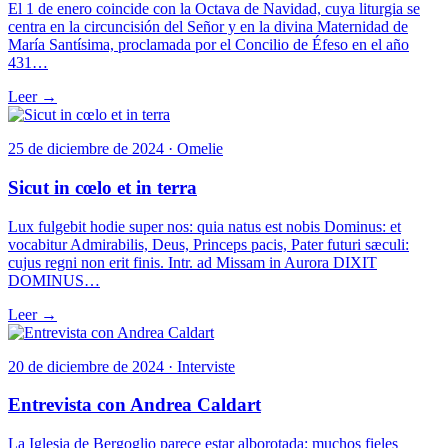
El 1 de enero coincide con la Octava de Navidad, cuya liturgia se
centra en la circuncisión del Señor y en la divina Maternidad de
María Santísima, proclamada por el Concilio de Éfeso en el año
431…
Leer →
25 de diciembre de 2024 · Omelie
Sicut in cœlo et in terra
Lux fulgebit hodie super nos: quia natus est nobis Dominus: et
vocabitur Admirabilis, Deus, Princeps pacis, Pater futuri sæculi:
cujus regni non erit finis. Intr. ad Missam in Aurora DIXIT
DOMINUS…
Leer →
20 de diciembre de 2024 · Interviste
Entrevista con Andrea Caldart
La Iglesia de Bergoglio parece estar alborotada: muchos fieles