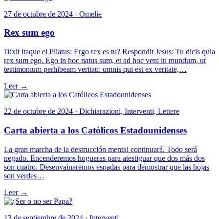
27 de octubre de 2024 · Omelie
Rex sum ego
Dixit itaque ei Pilatus: Ergo rex es tu? Respondit Jesus: Tu dicis quia
rex sum ego. Ego in hoc natus sum, et ad hoc veni in mundum, ut
testimonium perhibeam veritati: omnis qui est ex veritate,…
Leer →
22 de octubre de 2024 · Dichiarazioni, Interventi, Lettere
Carta abierta a los Católicos Estadounidenses
La gran marcha de la destrucción mental continuará. Todo será
negado. Encenderemos hogueras para atestiguar que dos más dos
son cuatro. Desenvainaremos espadas para demostrar que las hojas
son verdes…
Leer →
13 de septiembre de 2024 · Interventi