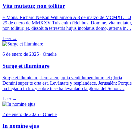
Vita mutatur, non tollitur
+ Mons. Richard Nelson Williamson A 8 de marzo de MCMXL - Ω
29 de enero de MMXXV Tuis enim fidelibus, Domine, vita mutatur,
non tollitur; et, dissoluta terrestris hujus incolatus domo, æterna in…
Leer →
6 de enero de 2025 · Omelie
Surge et illuminare
Surge et illuminare, Jerusalem, quia venit lumen tuum, et gloria
Domini super te orta est. Levántate y resplandece, Jerusalén: Porque
ha llegado tu luz y sobre ti se ha levantado la gloria del Señor.…
Leer →
2 de enero de 2025 · Omelie
In nomine ejus