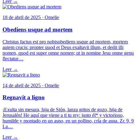
Leer →
18 de abril de 2025 · Omelie
Obediens usque ad mortem
Christus factus est pro nobisobediens usque ad mortem, mortem
autem crucis: propter quod et Deus exaltavit illum, et dedit illi
nomen, quod est super omne nomen; ut in nomine Jesu omne genu
flectatur…
Leer →
14 de abril de 2025 · Omelie
Regnavit a ligno
¡Exulta sin mesura, hija de Sión, lanza gritos de gozo, hija de
Jerusalén! He aquí que viene a ti tu rey: justo él* y victorioso,
humilde y montado en un asno, en un pollino, cría de asna. Zc 9, 9
La…
Leer →