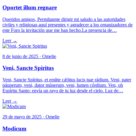
Oportet illum regnare
Queridos amigos, Permítanme dirigir mi saludo a las autoridades
civiles y religiosas aquí presentes y agradecer a los organizadores de
este Foro la invitación que me han hecho.La presencia de…
Leer →
8 de junio de 2025 · Omelie
Veni, Sancte Spiritus
Veni, Sancte Spíritus, et emítte cǽlitus lucis tuæ rádium. Veni, pater
páuperum, veni, dator múnerum, veni, lumen córdium. Ven, oh
Espíritu Santo: envía un rayo de tu luz desde el cielo. Luz de…
Leer →
29 de mayo de 2025 · Omelie
Modicum