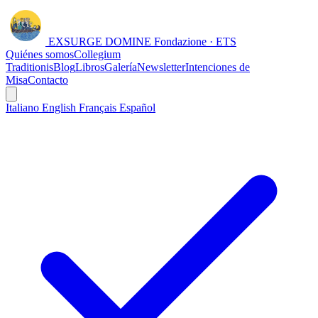
EXSURGE DOMINE
Fondazione · ETS
Quiénes somos
Collegium
Traditionis
Blog
Libros
Galería
Newsletter
Intenciones de
Misa
Contacto
Italiano
English
Français
Español