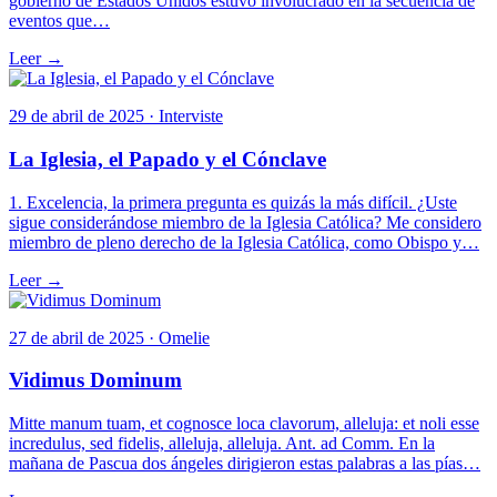
gobierno de Estados Unidos estuvo involucrado en la secuencia de
eventos que…
Leer →
29 de abril de 2025 · Interviste
La Iglesia, el Papado y el Cónclave
1. Excelencia, la primera pregunta es quizás la más difícil. ¿Uste
sigue considerándose miembro de la Iglesia Católica? Me considero
miembro de pleno derecho de la Iglesia Católica, como Obispo y…
Leer →
27 de abril de 2025 · Omelie
Vidimus Dominum
Mitte manum tuam, et cognosce loca clavorum, alleluja: et noli esse
incredulus, sed fidelis, alleluja, alleluja. Ant. ad Comm. En la
mañana de Pascua dos ángeles dirigieron estas palabras a las pías…