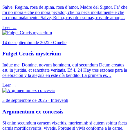
Salve, Regina, rosa de spina, rosa d’amor, Madre del Signor. Fa’ che
mi no mora e che no mora pecador, che no peca mortalmente e che
no mora malamente. Salve, Reina, rosa de espinas, rosa de amor,…
Leer →
14 de septiembre de 2025 · Omelie
Fulget Crucis mysterium
Indue me, Domine, novum hominem, qui secundum Deum creatus
est, in justitia, et sanctitate veritatis. Ef 4, 24 Hay tres razones para la
celebración y la alegría en este día bendito. La primera es…
Leer →
3 de septiembre de 2025 · Interventi
Argumentum ex concessis
Si enim secundum carnem vixeritis, moriemini: si autem spiritu facta
carnis mortificaveritis, vivetis. Porque si vivís conforme a la carne,