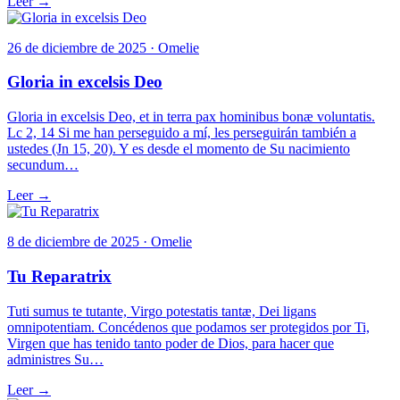
Leer →
26 de diciembre de 2025 · Omelie
Gloria in excelsis Deo
Gloria in excelsis Deo, et in terra pax hominibus bonæ voluntatis.
Lc 2, 14 Si me han perseguido a mí, les perseguirán también a
ustedes (Jn 15, 20). Y es desde el momento de Su nacimiento
secundum…
Leer →
8 de diciembre de 2025 · Omelie
Tu Reparatrix
Tuti sumus te tutante, Virgo potestatis tantæ, Dei ligans
omnipotentiam. Concédenos que podamos ser protegidos por Ti,
Virgen que has tenido tanto poder de Dios, para hacer que
administres Su…
Leer →