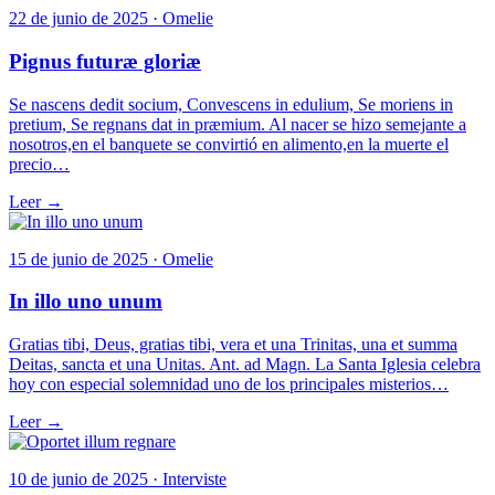
22 de junio de 2025 · Omelie
Pignus futuræ gloriæ
Se nascens dedit socium, Convescens in edulium, Se moriens in
pretium, Se regnans dat in præmium. Al nacer se hizo semejante a
nosotros,en el banquete se convirtió en alimento,en la muerte el
precio…
Leer →
15 de junio de 2025 · Omelie
In illo uno unum
Gratias tibi, Deus, gratias tibi, vera et una Trinitas, una et summa
Deitas, sancta et una Unitas. Ant. ad Magn. La Santa Iglesia celebra
hoy con especial solemnidad uno de los principales misterios…
Leer →
10 de junio de 2025 · Interviste