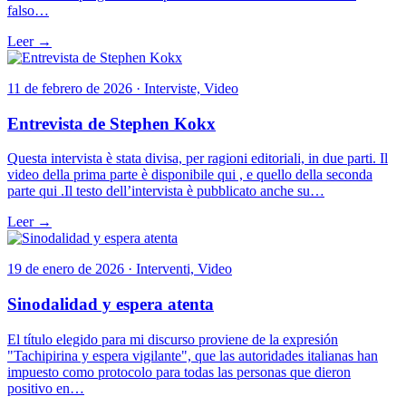
falso…
Leer →
11 de febrero de 2026 · Interviste, Video
Entrevista de Stephen Kokx
Questa intervista è stata divisa, per ragioni editoriali, in due parti. Il
video della prima parte è disponibile qui , e quello della seconda
parte qui .Il testo dell’intervista è pubblicato anche su…
Leer →
19 de enero de 2026 · Interventi, Video
Sinodalidad y espera atenta
El título elegido para mi discurso proviene de la expresión
"Tachipirina y espera vigilante", que las autoridades italianas han
impuesto como protocolo para todas las personas que dieron
positivo en…