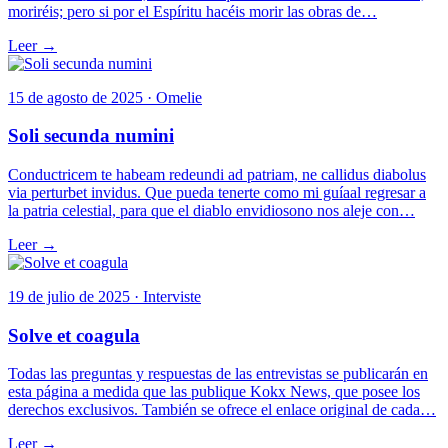
moriréis; pero si por el Espíritu hacéis morir las obras de…
Leer →
15 de agosto de 2025 · Omelie
Soli secunda numini
Conductricem te habeam redeundi ad patriam, ne callidus diabolus
via perturbet invidus. Que pueda tenerte como mi guíaal regresar a
la patria celestial, para que el diablo envidiosono nos aleje con…
Leer →
19 de julio de 2025 · Interviste
Solve et coagula
Todas las preguntas y respuestas de las entrevistas se publicarán en
esta página a medida que las publique Kokx News, que posee los
derechos exclusivos. También se ofrece el enlace original de cada…
Leer →