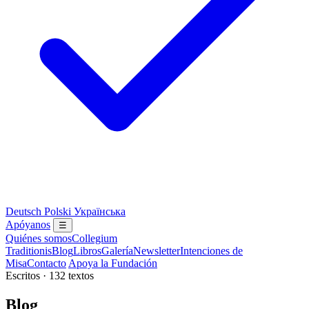
Deutsch
Polski
Українська
Apóyanos
☰
Quiénes somos
Collegium
Traditionis
Blog
Libros
Galería
Newsletter
Intenciones de
Misa
Contacto
Apoya la Fundación
Escritos · 132 textos
Blog