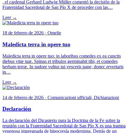
, el cardenal Gerhard Ludwig Müller comentó la decisión de la
Fraternidad Sacerdotal de San Pío X de proceder con las…
Leer →
18 de febrero de 2026 · Omelie
Maledicta terra in opere tuo
Maledicta terra in opere tuo: in laboribus comedes ex ea cunctis
diebus vitæ tuæ. Spinas et tribulos germinabit tibi, et comedes
herbam terræ. In sudore vultus tui vesceris pane, donec revertaris
in…
Leer →
14 de febrero de 2026 · Comunicazioni ufficiali, Dichiarazioni
Declaración
La declaración del Dicasterio para la Doctrina de la Fe sobre la
reunión con la Fraternidad Sacerdotal de San Pío X es una trampa
venenosa impregnada de hipocresía modernista. Detrás de un