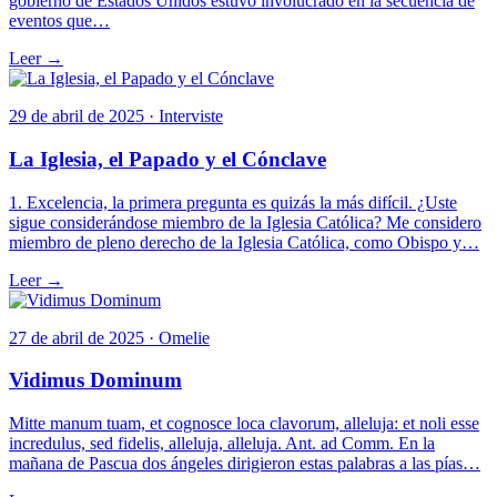
gobierno de Estados Unidos estuvo involucrado en la secuencia de
eventos que…
Leer →
29 de abril de 2025 · Interviste
La Iglesia, el Papado y el Cónclave
1. Excelencia, la primera pregunta es quizás la más difícil. ¿Uste
sigue considerándose miembro de la Iglesia Católica? Me considero
miembro de pleno derecho de la Iglesia Católica, como Obispo y…
Leer →
27 de abril de 2025 · Omelie
Vidimus Dominum
Mitte manum tuam, et cognosce loca clavorum, alleluja: et noli esse
incredulus, sed fidelis, alleluja, alleluja. Ant. ad Comm. En la
mañana de Pascua dos ángeles dirigieron estas palabras a las pías…