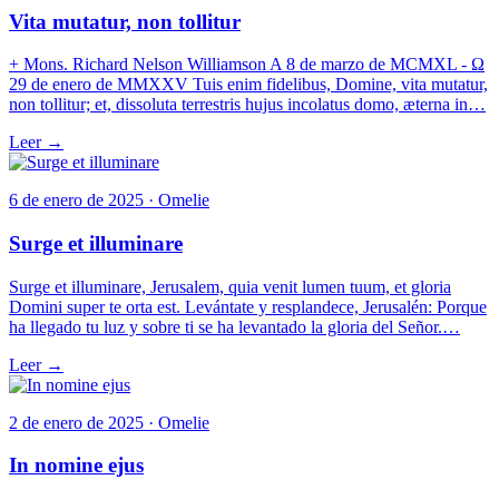
Vita mutatur, non tollitur
+ Mons. Richard Nelson Williamson A 8 de marzo de MCMXL - Ω
29 de enero de MMXXV Tuis enim fidelibus, Domine, vita mutatur,
non tollitur; et, dissoluta terrestris hujus incolatus domo, æterna in…
Leer →
6 de enero de 2025 · Omelie
Surge et illuminare
Surge et illuminare, Jerusalem, quia venit lumen tuum, et gloria
Domini super te orta est. Levántate y resplandece, Jerusalén: Porque
ha llegado tu luz y sobre ti se ha levantado la gloria del Señor.…
Leer →
2 de enero de 2025 · Omelie
In nomine ejus