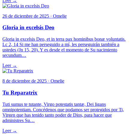
Leer →
26 de diciembre de 2025 · Omelie
Gloria in excelsis Deo
Gloria in excelsis Deo, et in terra pax hominibus bonæ voluntatis.
Lc 2, 14 Si me han perseguido a mí, les perseguirán también a
ustedes (Jn 15, 20). Y es desde el momento de Su nacimiento
secundum…
Leer →
8 de diciembre de 2025 · Omelie
Tu Reparatrix
Tuti sumus te tutante, Virgo potestatis tantæ, Dei ligans
omnipotentiam. Concédenos que podamos ser protegidos por Ti,
Virgen que has tenido tanto poder de Dios, para hacer que
administres Su…
Leer →