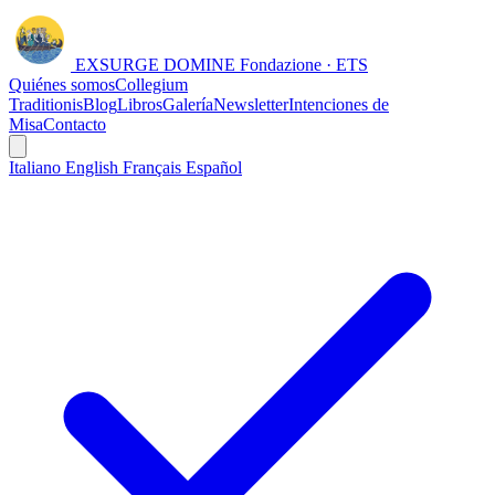
EXSURGE DOMINE
Fondazione · ETS
Quiénes somos
Collegium
Traditionis
Blog
Libros
Galería
Newsletter
Intenciones de
Misa
Contacto
Italiano
English
Français
Español