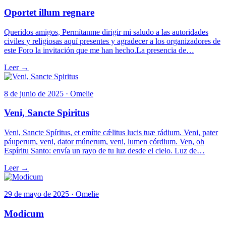
Oportet illum regnare
Queridos amigos, Permítanme dirigir mi saludo a las autoridades
civiles y religiosas aquí presentes y agradecer a los organizadores de
este Foro la invitación que me han hecho.La presencia de…
Leer →
8 de junio de 2025 · Omelie
Veni, Sancte Spiritus
Veni, Sancte Spíritus, et emítte cǽlitus lucis tuæ rádium. Veni, pater
páuperum, veni, dator múnerum, veni, lumen córdium. Ven, oh
Espíritu Santo: envía un rayo de tu luz desde el cielo. Luz de…
Leer →
29 de mayo de 2025 · Omelie
Modicum