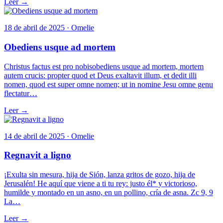
Leer →
18 de abril de 2025 · Omelie
Obediens usque ad mortem
Christus factus est pro nobisobediens usque ad mortem, mortem
autem crucis: propter quod et Deus exaltavit illum, et dedit illi
nomen, quod est super omne nomen; ut in nomine Jesu omne genu
flectatur…
Leer →
14 de abril de 2025 · Omelie
Regnavit a ligno
¡Exulta sin mesura, hija de Sión, lanza gritos de gozo, hija de
Jerusalén! He aquí que viene a ti tu rey: justo él* y victorioso,
humilde y montado en un asno, en un pollino, cría de asna. Zc 9, 9
La…
Leer →