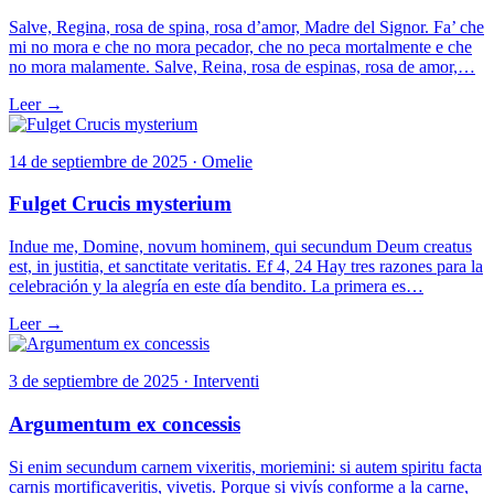
Salve, Regina, rosa de spina, rosa d’amor, Madre del Signor. Fa’ che
mi no mora e che no mora pecador, che no peca mortalmente e che
no mora malamente. Salve, Reina, rosa de espinas, rosa de amor,…
Leer →
14 de septiembre de 2025 · Omelie
Fulget Crucis mysterium
Indue me, Domine, novum hominem, qui secundum Deum creatus
est, in justitia, et sanctitate veritatis. Ef 4, 24 Hay tres razones para la
celebración y la alegría en este día bendito. La primera es…
Leer →
3 de septiembre de 2025 · Interventi
Argumentum ex concessis
Si enim secundum carnem vixeritis, moriemini: si autem spiritu facta
carnis mortificaveritis, vivetis. Porque si vivís conforme a la carne,