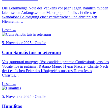
Die Lehrmäßige Note des Vatikans vor paar Tagen, nämlich mit den
lateinischen Anfangsworten Mater populi fidelis , ist die x-te
skandalöse Beleidigung einer verräterischen und abtrünnigen
Hierarchie,…
Lesen →
5. November 2025 · Omelie
Cum Sanctis tuis in æternum
Vos, purpurati martyres, Vos candidati præmio Confessionis, exsules
Vocate nos in patriam . Rabano Mauro Hymn Placare, Christe Nach
der f est lichen Feier des Königreichs unseres Herrn Jesus
Christus…
Lesen →
5. November 2025 · Omelie
Humilitas