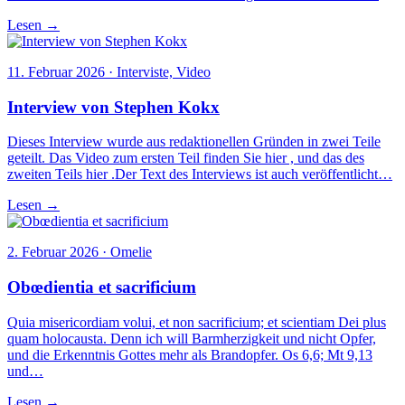
Lesen →
11. Februar 2026 · Interviste, Video
Interview von Stephen Kokx
Dieses Interview wurde aus redaktionellen Gründen in zwei Teile
geteilt. Das Video zum ersten Teil finden Sie hier , und das des
zweiten Teils hier .Der Text des Interviews ist auch veröffentlicht…
Lesen →
2. Februar 2026 · Omelie
Obœdientia et sacrificium
Quia misericordiam volui, et non sacrificium; et scientiam Dei plus
quam holocausta. Denn ich will Barmherzigkeit und nicht Opfer,
und die Erkenntnis Gottes mehr als Brandopfer. Os 6,6; Mt 9,13
und…
Lesen →