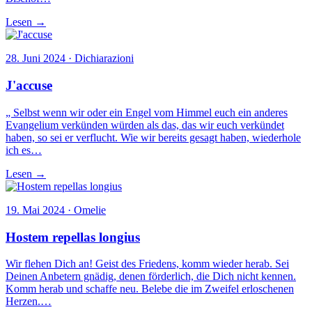
Lesen →
28. Juni 2024 · Dichiarazioni
J'accuse
„ Selbst wenn wir oder ein Engel vom Himmel euch ein anderes
Evangelium verkünden würden als das, das wir euch verkündet
haben, so sei er verflucht. Wie wir bereits gesagt haben, wiederhole
ich es…
Lesen →
19. Mai 2024 · Omelie
Hostem repellas longius
Wir flehen Dich an! Geist des Friedens, komm wieder herab. Sei
Deinen Anbetern gnädig, denen förderlich, die Dich nicht kennen.
Komm herab und schaffe neu. Belebe die im Zweifel erloschenen
Herzen.…