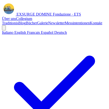
EXSURGE DOMINE
Fondazione · ETS
Über uns
Collegium
Traditionis
Blog
Bücher
Galerie
Newsletter
Messintentionen
Kontakt
Italiano
English
Français
Español
Deutsch