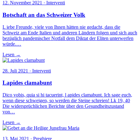
12. November 2021 · Interventi
Botschaft an das Schweizer Volk
L iebe Freunde, viele von Ihnen hätten nie gedacht, dass die
Schweiz am Ende Italien und anderen Ländern folgen und sich auch
bezüglich pandemischer Notfall dem Diktat der Eliten unterwerfen
würde.…
Lesen →
28. Juli 2021 · Interventi
Lapides clamabunt
Dico vobis, quia si hi tacuerint, l apides clamabunt. Ich sage euch,
wenn diese schweigen, so werden die Steine schreien! Lk 19, 40
Die widersprüchlichen Berichte über den Gesundheitszustand
von…
Lesen →
13. Mai 2021 · Preghiere