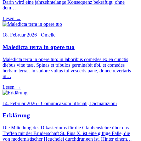
Darin wird eine jahrzehntelange Konsequenz bekräftigt, ohne
dem…
Lesen →
18. Februar 2026 · Omelie
Maledicta terra in opere tuo
Maledicta terra in opere tuo: in laboribus comedes ex ea cunctis
diebus vitæ tuæ. Spinas et tribulos germinabit tibi, et comedes
herbam terræ. In sudore vultus tui vesceris pane, donec revertaris
in…
Lesen →
14. Februar 2026 · Comunicazioni ufficiali, Dichiarazioni
Erklärung
Die Mitteilung des Dikasteriums für die Glaubenslehre über das
Treffen mit der Bruderschaft St. Pius X. ist eine giftige Falle, die
von modernistischer Heuchelei durchdrungen ist. Hinter einem…