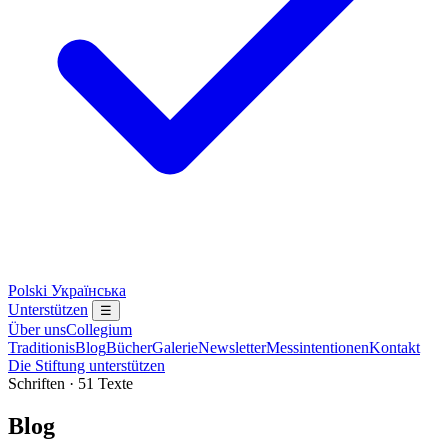
Polski
Українська
Unterstützen
☰
Über uns
Collegium
Traditionis
Blog
Bücher
Galerie
Newsletter
Messintentionen
Kontakt
Die Stiftung unterstützen
Schriften · 51 Texte
Blog