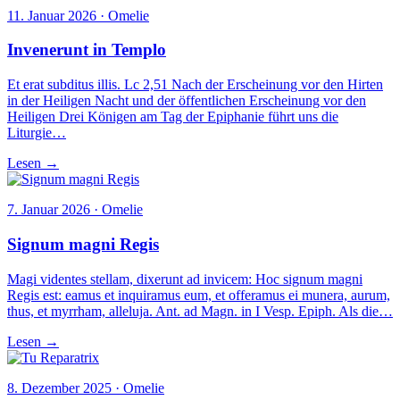
11. Januar 2026 · Omelie
Invenerunt in Templo
Et erat subditus illis. Lc 2,51 Nach der Erscheinung vor den Hirten
in der Heiligen Nacht und der öffentlichen Erscheinung vor den
Heiligen Drei Königen am Tag der Epiphanie führt uns die
Liturgie…
Lesen →
7. Januar 2026 · Omelie
Signum magni Regis
Magi videntes stellam, dixerunt ad invicem: Hoc signum magni
Regis est: eamus et inquiramus eum, et offeramus ei munera, aurum,
thus, et myrrham, alleluja. Ant. ad Magn. in I Vesp. Epiph. Als die…
Lesen →
8. Dezember 2025 · Omelie