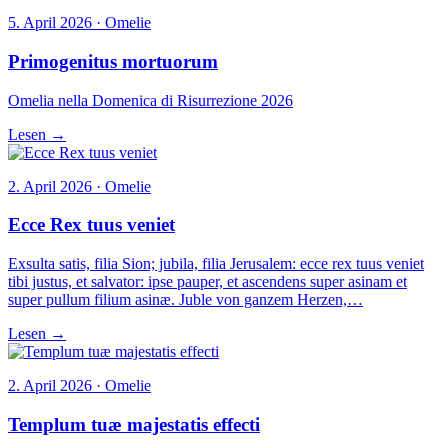
5. April 2026 · Omelie
Primogenitus mortuorum
Omelia nella Domenica di Risurrezione 2026
Lesen →
2. April 2026 · Omelie
Ecce Rex tuus veniet
Exsulta satis, filia Sion; jubila, filia Jerusalem: ecce rex tuus veniet
tibi justus, et salvator: ipse pauper, et ascendens super asinam et
super pullum filium asinæ. Juble von ganzem Herzen,…
Lesen →
2. April 2026 · Omelie
Templum tuæ majestatis effecti