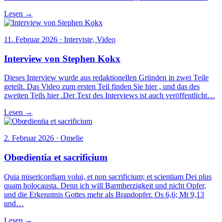
Lesen →
11. Februar 2026 · Interviste, Video
Interview von Stephen Kokx
Dieses Interview wurde aus redaktionellen Gründen in zwei Teile
geteilt. Das Video zum ersten Teil finden Sie hier , und das des
zweiten Teils hier .Der Text des Interviews ist auch veröffentlicht…
Lesen →
2. Februar 2026 · Omelie
Obœdientia et sacrificium
Quia misericordiam volui, et non sacrificium; et scientiam Dei plus
quam holocausta. Denn ich will Barmherzigkeit und nicht Opfer,
und die Erkenntnis Gottes mehr als Brandopfer. Os 6,6; Mt 9,13
und…
Lesen →