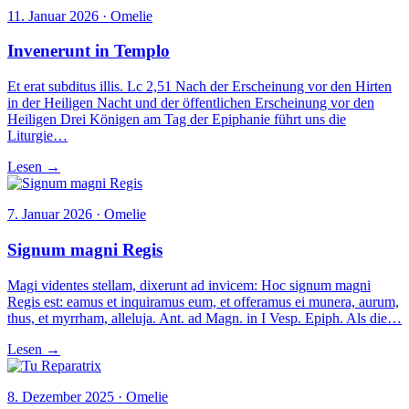
11. Januar 2026 · Omelie
Invenerunt in Templo
Et erat subditus illis. Lc 2,51 Nach der Erscheinung vor den Hirten
in der Heiligen Nacht und der öffentlichen Erscheinung vor den
Heiligen Drei Königen am Tag der Epiphanie führt uns die
Liturgie…
Lesen →
7. Januar 2026 · Omelie
Signum magni Regis
Magi videntes stellam, dixerunt ad invicem: Hoc signum magni
Regis est: eamus et inquiramus eum, et offeramus ei munera, aurum,
thus, et myrrham, alleluja. Ant. ad Magn. in I Vesp. Epiph. Als die…
Lesen →
8. Dezember 2025 · Omelie