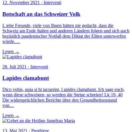
12. November 2021 · Interventi
Botschaft an das Schweizer Volk
L iebe Freunde, viele von Ihnen hätten nie gedacht, dass die
Schweiz am Ende Italien und anderen Ländern folgen und sich auch
bezüglich pandemischer Notfall dem Diktat der Eliten unterwerfen
würde.…
Lesen →
28. Juli 2021 · Interventi
Lapides clamabunt
Dico vobis, quia si hi tacuerint, l apides clamabunt. Ich sage euch,
wenn diese schweigen, so werden die Steine schreien! Lk 19, 40
Die widersprüchlichen Berichte über den Gesundheitszustand
von…
Lesen →
13. Mai 2021 · Preghiere