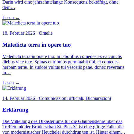
Darin wird eine jahrzehntelange Konsequenz bekräftigt, ohne
dem…
Lesen →
18. Februar 2026 · Omelie
Maledicta terra in opere tuo
Maledicta terra in opere tuo: in laboribus comedes ex ea cunctis
diebus vitæ tuæ. Spinas et tribulos germinabit tibi, et comedes
herbam terræ. In sudore vultus tui vesceris pane, donec revertaris
in…
Lesen →
14. Februar 2026 · Comunicazioni ufficiali, Dichiarazioni
Erklärung
Die Mitteilung des Dikasteriums für die Glaubenslehre über das
Treffen mit der Bruderschaft St. Pius X. ist eine giftige Falle, die
von modernistischer Heuchelei durchdrungen ist. Hinter einem…