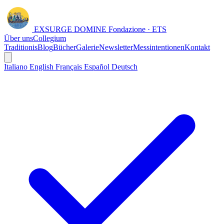
EXSURGE DOMINE
Fondazione · ETS
Über uns
Collegium
Traditionis
Blog
Bücher
Galerie
Newsletter
Messintentionen
Kontakt
Italiano
English
Français
Español
Deutsch