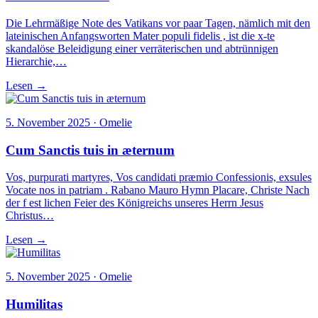
Die Lehrmäßige Note des Vatikans vor paar Tagen, nämlich mit den
lateinischen Anfangsworten Mater populi fidelis , ist die x-te
skandalöse Beleidigung einer verräterischen und abtrünnigen
Hierarchie,…
Lesen →
5. November 2025 · Omelie
Cum Sanctis tuis in æternum
Vos, purpurati martyres, Vos candidati præmio Confessionis, exsules
Vocate nos in patriam . Rabano Mauro Hymn Placare, Christe Nach
der f est lichen Feier des Königreichs unseres Herrn Jesus
Christus…
Lesen →
5. November 2025 · Omelie
Humilitas