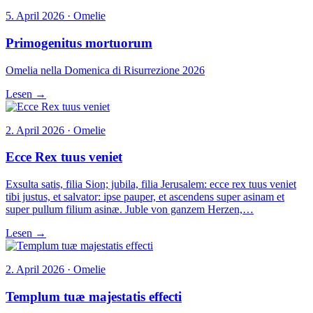
5. April 2026 · Omelie
Primogenitus mortuorum
Omelia nella Domenica di Risurrezione 2026
Lesen →
2. April 2026 · Omelie
Ecce Rex tuus veniet
Exsulta satis, filia Sion; jubila, filia Jerusalem: ecce rex tuus veniet
tibi justus, et salvator: ipse pauper, et ascendens super asinam et
super pullum filium asinæ. Juble von ganzem Herzen,…
Lesen →
2. April 2026 · Omelie
Templum tuæ majestatis effecti