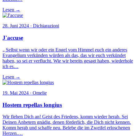
Lesen →
28. Juni 2024 · Dichiarazioni
J'accuse
„ Selbst wenn wir oder ein Engel vom Himmel euch ein anderes
Evangelium verkünden würden als das, das wir euch verkündet
haben, so sei er verflucht. Wie wir bereits gesagt haben, wiederhole
ich es…
Lesen →
19. Mai 2024 · Omelie
Hostem repellas longius
Wir flehen Dich an! Geist des Friedens, komm wieder herab. Sei
Deinen Anbetern gnädig, denen förderlich, die Dich nicht kennen.
Komm herab und schaffe neu. Belebe die im Zweifel erloschenen
Herzen.…