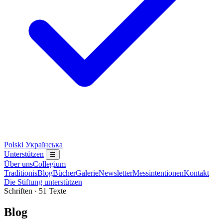
Polski
Українська
Unterstützen
☰
Über uns
Collegium
Traditionis
Blog
Bücher
Galerie
Newsletter
Messintentionen
Kontakt
Die Stiftung unterstützen
Schriften · 51 Texte
Blog