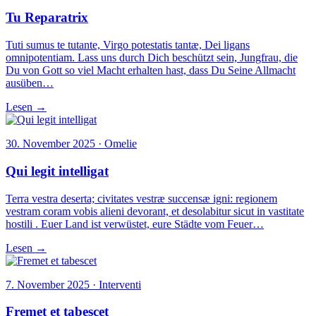
Tu Reparatrix
Tuti sumus te tutante, Virgo potestatis tantæ, Dei ligans
omnipotentiam. Lass uns durch Dich beschützt sein, Jungfrau, die
Du von Gott so viel Macht erhalten hast, dass Du Seine Allmacht
ausüben…
Lesen →
30. November 2025 · Omelie
Qui legit intelligat
Terra vestra deserta; civitates vestræ succensæ igni: regionem
vestram coram vobis alieni devorant, et desolabitur sicut in vastitate
hostili . Euer Land ist verwüstet, eure Städte vom Feuer…
Lesen →
7. November 2025 · Interventi
Fremet et tabescet